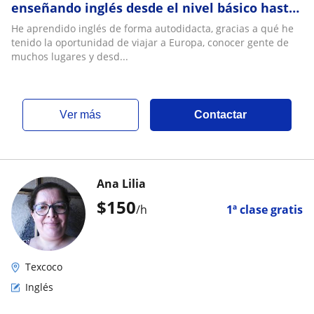
enseñando inglés desde el nivel básico hasta
intermedio ¡Thank you!
He aprendido inglés de forma autodidacta, gracias a qué he
tenido la oportunidad de viajar a Europa, conocer gente de
muchos lugares y desd...
ver más
Contactar
Ana Lilia
$
150
/h
1ª clase gratis
Texcoco
Inglés