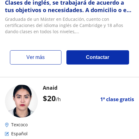
Clases de inglés, se trabajará de acuerdo a
tus objetivos o necesidades. A domicilio o en
línea
Graduada de un Máster en Educación, cuento con
certificaciones del idioma inglés de Cambridge y 18 años
dando clases en todos los niveles,...
ver más
Contactar
Anaid
$
20
/h
1ª clase gratis
Texcoco
Español