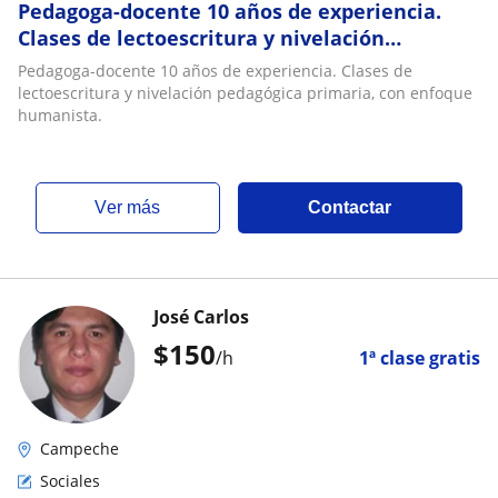
Pedagoga-docente 10 años de experiencia.
Clases de lectoescritura y nivelación
pedagógica primaria, con enfoque humanista
Pedagoga-docente 10 años de experiencia. Clases de
lectoescritura y nivelación pedagógica primaria, con enfoque
humanista.
ver más
Contactar
José Carlos
$
150
/h
1ª clase gratis
Campeche
Sociales