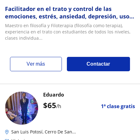
Facilitador en el trato y control de las
emociones, estrés, ansiedad, depresión, uso
de técnicas filosóficas
Maestro en filosofía y Filoterapia (filosofía como terapia),
experiencia en el trato con estudiantes de todos los niveles,
clases individua...
ver más
Contactar
Eduardo
$
65
/h
1ª clase gratis
San Luis Potosí, Cerro De San...