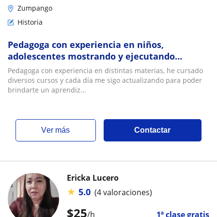
Zumpango
Historia
Pedagoga con experiencia en niños,
adolescentes mostrando y ejecutando
planeaciones, act para reforzar el aprendizaje
Pedagoga con experiencia en distintas materias, he cursado
de la histor
diversos cursos y cada día me sigo actualizando para poder
brindarte un aprendiz...
ver más
Contactar
Ericka Lucero
★
5.0
(4 valoraciones)
$
25
/h
1ª clase gratis