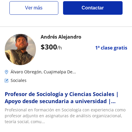
ver más
Contactar
Andrés Alejandro
$
300
/h
1ª clase gratis
Álvaro Obregón, Cuajimalpa De...
Sociales
Profesor de Sociología y Ciencias Sociales |
Apoyo desde secundaria a universidad |
Orientación vocacional, redacción y
Profesional en formación en Sociología con experiencia como
pensamient
profesor adjunto en asignaturas de análisis organizacional,
teoría social, comu...