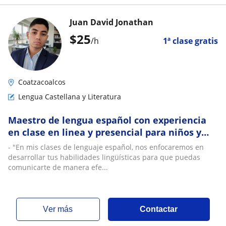
Juan David Jonathan
$
25
/h
1ª clase gratis
Coatzacoalcos
Lengua Castellana y Literatura
Maestro de lengua español con experiencia
en clase en linea y presencial para niños y
adultos
- "En mis clases de lenguaje español, nos enfocaremos en
desarrollar tus habilidades lingüísticas para que puedas
comunicarte de manera efe...
ver más
Contactar