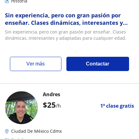
Historia
Sin experiencia, pero con gran pasión por
enseñar. Clases dinámicas, interesantes y
adaptadas para cualquier edad
Sin experiencia, pero con gran pasión por enseñar. Clases
dinámicas, interesantes y adaptadas para cualquier edad.
ver más
Contactar
Andres
$
25
/h
1ª clase gratis
Ciudad De México Cdmx