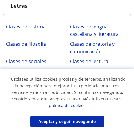
Letras
Clases de historia
Clases de lengua
castellana y literatura
Clases de filosofía
Clases de oratoria y
comunicación
Clases de sociales
Clases de lectura
Clases de escritura
Tusclases utiliza cookies propias y de terceros, analizando
la navegación para mejorar tu experiencia, nuestros
servicios y mostrar publicidad. Si continúas navegando,
Principales municipios
consideramos que aceptas su uso. Más info en nuestra
política de cookies
Clases en
Clases en Álvaro
Aguascalientes
Obregón
Filtrar
Guardar búsqueda
Aceptar y seguir navegando
Clases en Benito Juárez
Clases en Ciudad de