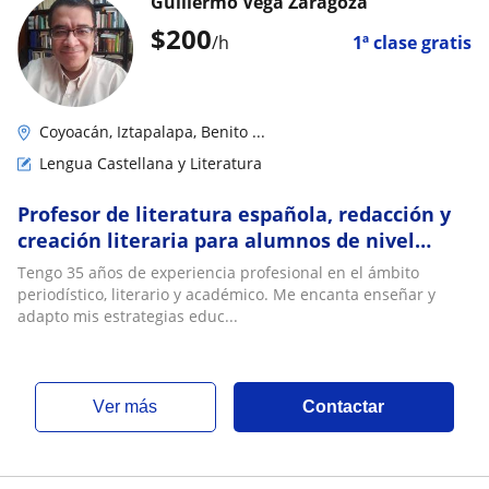
Guillermo Vega Zaragoza
$
200
/h
1ª clase gratis
Coyoacán, Iztapalapa, Benito ...
Lengua Castellana y Literatura
Profesor de literatura española, redacción y
creación literaria para alumnos de nivel
bachillerato y profesional
Tengo 35 años de experiencia profesional en el ámbito
periodístico, literario y académico. Me encanta enseñar y
adapto mis estrategias educ...
ver más
Contactar