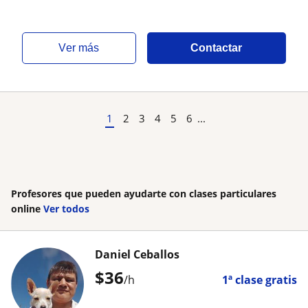
ver más
Contactar
1
2
3
4
5
6
...
Profesores que pueden ayudarte con clases particulares
online
Ver todos
Daniel Ceballos
$
36
/h
1ª clase gratis