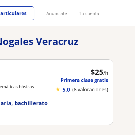
particulares
Anúnciate
Tu cuenta
Nogales Veracruz
$
25
/h
Primera clase gratis
emáticas básicas
★
5.0
(8 valoraciones)
aria, bachillerato