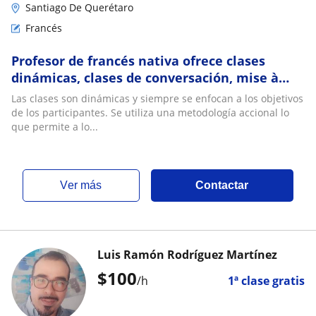
Santiago De Querétaro
Francés
Profesor de francés nativa ofrece clases
dinámicas, clases de conversación, mise à
niveau (regularización), preparación DELF
Las clases son dinámicas y siempre se enfocan a los objetivos
de los participantes. Se utiliza una metodología accional lo
que permite a lo...
ver más
Contactar
Luis Ramón Rodríguez Martínez
$
100
/h
1ª clase gratis