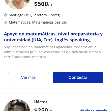
$
500
/h
Santiago De Querétaro, Correg...
Matemáticas: Matemáticas básicas
Apoyo en matemáticas, nivel preparatoria y
universidad (UIA, Tec). Inglés speaking,
reading, listening & writing (grammar)
Soy licenciada en matemáticas aplicadas, maestra en la
administración pública, con estudios de ciencia de datos y
certificada como maestra...
ver más
Contactar
Héctor
$
250