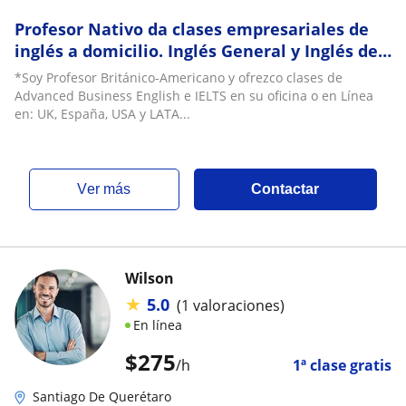
Profesor Nativo da clases empresariales de
inglés a domicilio. Inglés General y Inglés de
Negocios en Querétaro
*Soy Profesor Británico-Americano y ofrezco clases de
Advanced Business English e IELTS en su oficina o en Línea
en: UK, España, USA y LATA...
ver más
Contactar
Wilson
★
5.0
(1 valoraciones)
En línea
$
275
/h
1ª clase gratis
Santiago De Querétaro