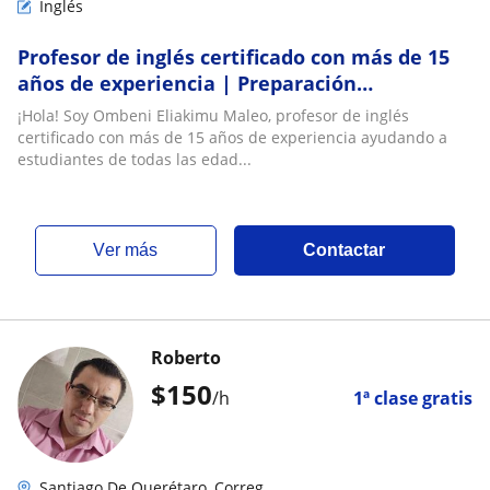
Inglés
Profesor de inglés certificado con más de 15
años de experiencia | Preparación
Cambridge, inglés para negocios y
¡Hola! Soy Ombeni Eliakimu Maleo, profesor de inglés
conversación
certificado con más de 15 años de experiencia ayudando a
estudiantes de todas las edad...
ver más
Contactar
Roberto
$
150
/h
1ª clase gratis
Santiago De Querétaro, Correg...