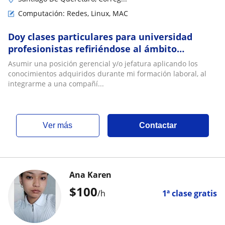
Computación: Redes, Linux, MAC
Doy clases particulares para universidad
profesionistas refiriéndose al ámbito
tecnológico basándonos en computación
Asumir una posición gerencial y/o jefatura aplicando los
sistemas prog
conocimientos adquiridos durante mi formación laboral, al
integrarme a una compañí...
ver más
Contactar
Ana Karen
$
100
/h
1ª clase gratis