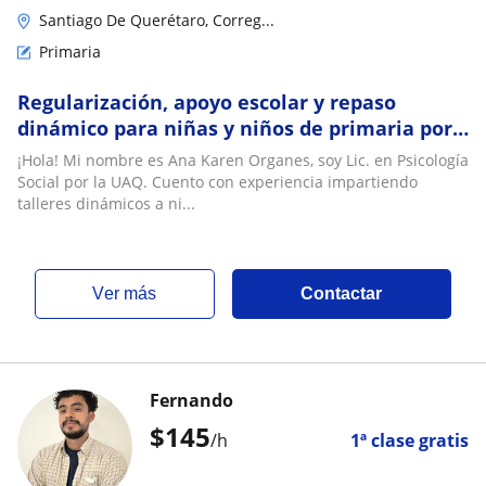
Santiago De Querétaro, Correg...
Primaria
Regularización, apoyo escolar y repaso
dinámico para niñas y niños de primaria por
Psicóloga
¡Hola! Mi nombre es Ana Karen Organes, soy Lic. en Psicología
Social por la UAQ. Cuento con experiencia impartiendo
talleres dinámicos a ni...
ver más
Contactar
Fernando
$
145
/h
1ª clase gratis