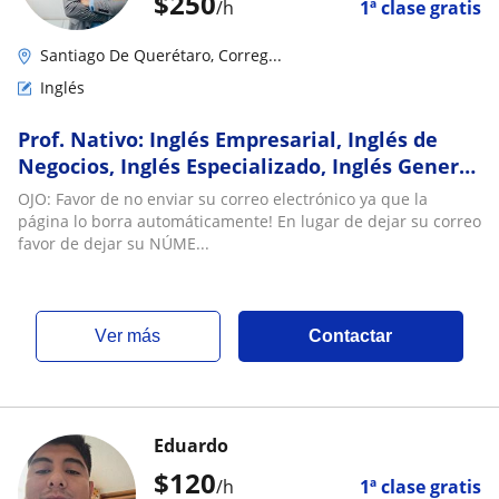
$
250
/h
1ª clase gratis
Santiago De Querétaro, Correg...
Inglés
Prof. Nativo: Inglés Empresarial, Inglés de
Negocios, Inglés Especializado, Inglés General
e Inglés Básico. clases conversacionales
OJO: Favor de no enviar su correo electrónico ya que la
página lo borra automáticamente! En lugar de dejar su correo
favor de dejar su NÚME...
ver más
Contactar
Eduardo
$
120
/h
1ª clase gratis