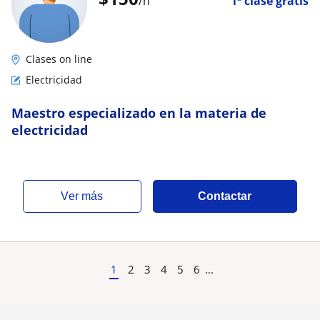
/h
1ª clase gratis
Clases on line
Electricidad
Maestro especializado en la materia de
electricidad
ver más
Contactar
1
2
3
4
5
6
...