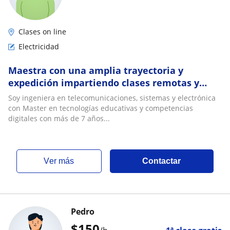
Clases on line
Electricidad
Maestra con una amplia trayectoria y
expedición impartiendo clases remotas y
presenciales en diferentes áreas académicas
Soy ingeniera en telecomunicaciones, sistemas y electrónica
con Master en tecnologías educativas y competencias
digitales con más de 7 años...
ver más
Contactar
Pedro
$
150