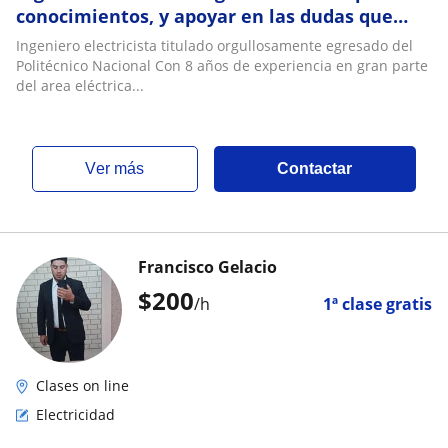
conocimientos, y apoyar en las dudas que
tengan respecto al area eléctrica
Ingeniero electricista titulado orgullosamente egresado del
Politécnico Nacional Con 8 años de experiencia en gran parte
del area eléctrica...
ver más
Contactar
Francisco Gelacio
$
200
/h
1ª clase gratis
Clases on line
Electricidad