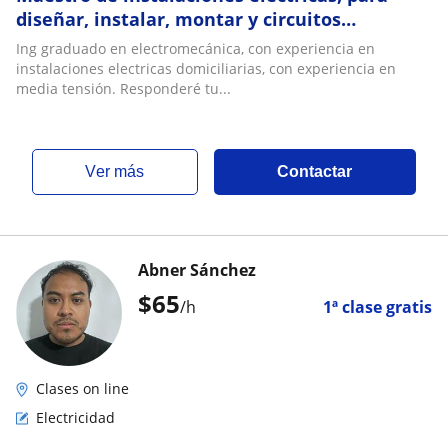
diseñar, instalar, montar y circuitos
eléctricos
Ing graduado en electromecánica, con experiencia en
instalaciones electricas domiciliarias, con experiencia en
media tensión. Responderé tu...
ver más
Contactar
Abner Sánchez
$
65
/h
1ª clase gratis
Clases on line
Electricidad