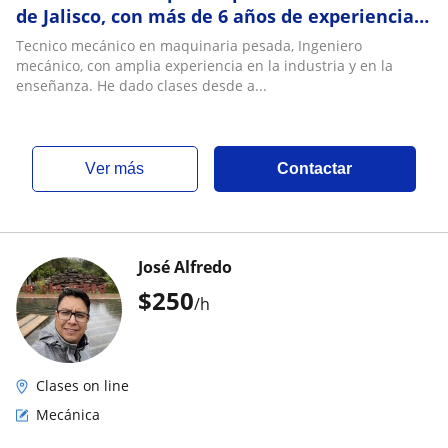
de Jalisco, con más de 6 años de experiencia
impartiedo la materia, al igual que otras
Tecnico mecánico en maquinaria pesada, Ingeniero
materias relacionadas con la ingeniería
mecánico, con amplia experiencia en la industria y en la
enseñanza. He dado clases desde a...
ver más
Contactar
José Alfredo
$
250
/h
Clases on line
Mecánica