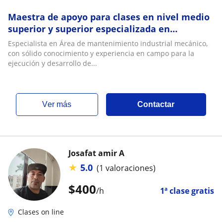
Maestra de apoyo para clases en nivel medio
superior y superior especializada en
conocimientos sólidos en mantenimiento
Especialista en Área de mantenimiento industrial mecánico,
mecánico
con sólido conocimiento y experiencia en campo para la
ejecución y desarrollo de...
ver más
Contactar
Josafat amir A
★
5.0
(1 valoraciones)
$
400
/h
1ª clase gratis
Clases on line