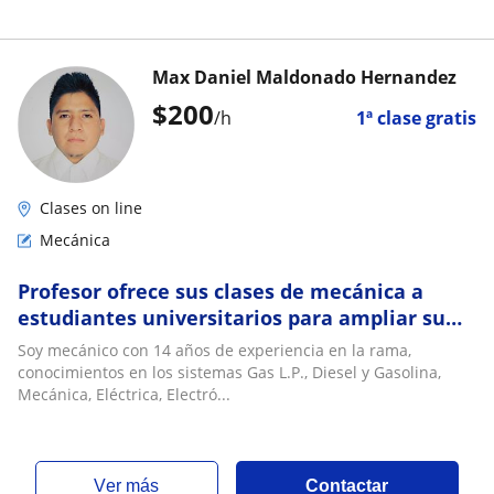
Max Daniel Maldonado Hernandez
$
200
/h
1ª clase gratis
Clases on line
Mecánica
Profesor ofrece sus clases de mecánica a
estudiantes universitarios para ampliar su
conocimiento de manera teórica y práctica
Soy mecánico con 14 años de experiencia en la rama,
conocimientos en los sistemas Gas L.P., Diesel y Gasolina,
Mecánica, Eléctrica, Electró...
ver más
Contactar