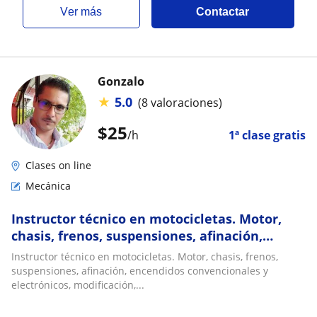
ver más
Contactar
Gonzalo
★
5.0
(8 valoraciones)
$
25
/h
1ª clase gratis
Clases on line
Mecánica
Instructor técnico en motocicletas. Motor,
chasis, frenos, suspensiones, afinación,
encendidos convencionales y electrónicos,
Instructor técnico en motocicletas. Motor, chasis, frenos,
modificación, y mucho más
suspensiones, afinación, encendidos convencionales y
electrónicos, modificación,...