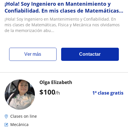
¡Hola! Soy Ingeniero en Mantenimiento y
Confiabilidad. En mis clases de Matemáticas,
Física y Mecánica nos olvidamos de la
¡Hola! Soy Ingeniero en Mantenimiento y Confiabilidad. En
memorización aburrida; mi objetivo es
mis clases de Matemáticas, Física y Mecánica nos olvidamos
enseñarte cómo se aplican estas ciencias en
de la memorización abu...
el mundo real y en la industria
ver más
Contactar
Olga Elizabeth
$
100
/h
1ª clase gratis
Clases on line
Mecánica