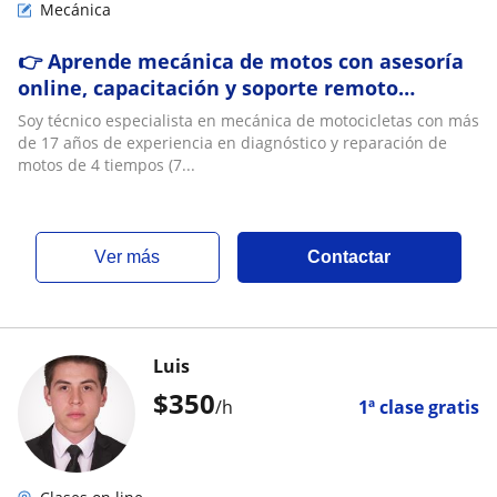
Mecánica
👉 Aprende mecánica de motos con asesoría
online, capacitación y soporte remoto
experto
Soy técnico especialista en mecánica de motocicletas con más
de 17 años de experiencia en diagnóstico y reparación de
motos de 4 tiempos (7...
ver más
Contactar
Luis
$
350
/h
1ª clase gratis