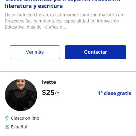
literatura y escritura
Licenciado en Literatura Latinoamericana con maestría en
Proyectos Socioambientales, especialidad en Innovación
Educativa, más de 10 años d...
ver más
Contactar
Ivette
$
25
/h
1ª clase gratis
Clases on line
Español