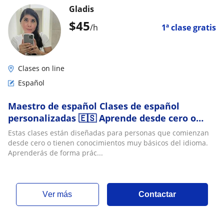
Gladis
$
45
/h
1ª clase gratis
Clases on line
Español
Maestro de español Clases de español
personalizadas 🇪🇸 Aprende desde cero o
mejora tu nivel. Clases online
Estas clases están diseñadas para personas que comienzan
desde cero o tienen conocimientos muy básicos del idioma.
Aprenderás de forma prác...
ver más
Contactar