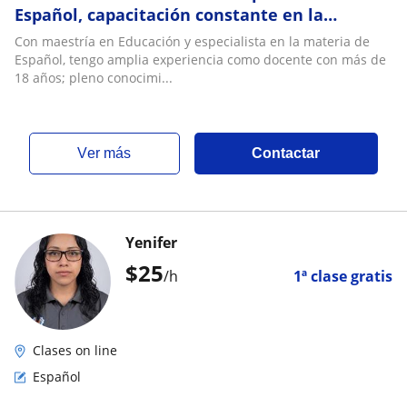
Español, capacitación constante en la
materia y conocimiento de planes de estudio
Con maestría en Educación y especialista en la materia de
y Tics
Español, tengo amplia experiencia como docente con más de
18 años; pleno conocimi...
ver más
Contactar
Yenifer
$
25
/h
1ª clase gratis
Clases on line
Español