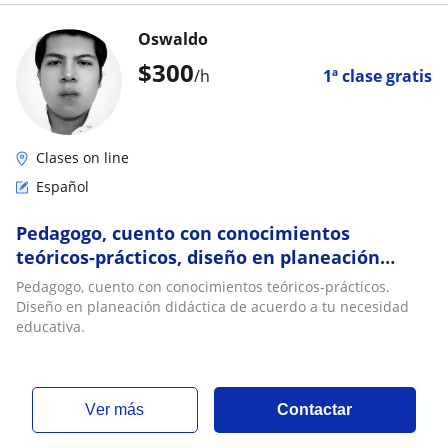
Oswaldo
$
300
/h
1ª clase gratis
Clases on line
Español
Pedagogo, cuento con conocimientos
teóricos-prácticos, diseño en planeación
didáctica, de acuerdo a tu necesidad
Pedagogo, cuento con conocimientos teóricos-prácticos.
educativa
Diseño en planeación didáctica de acuerdo a tu necesidad
educativa.
ver más
Contactar