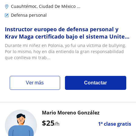
Cuauhtémoc, Ciudad De México ...
Defensa personal
Instructor europeo de defensa personal y
Krav Maga certificado bajo el sistema United
Krav Maga
Durante mi niñez en Polonia, yo fui una víctima de bullying.
Por lo mismo, hoy en día entiendo la gran responsabilidad
que conlleva mi trab...
ver más
Contactar
Mario Moreno González
$
25
/h
1ª clase gratis