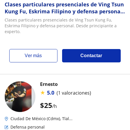
Clases particulares presenciales de Ving Tsun
Kung Fu, Eskrima Filipino y defensa personal.
Desde principiante a experto
Clases particulares presenciales de Ving Tsun Kung Fu,
Eskrima Filipino y defensa personal. Desde principiante a
experto.
ver más
Contactar
Ernesto
★
5.0
(1 valoraciones)
$
25
/h
Ciudad De México (Cdmx), Tlal...
Defensa personal