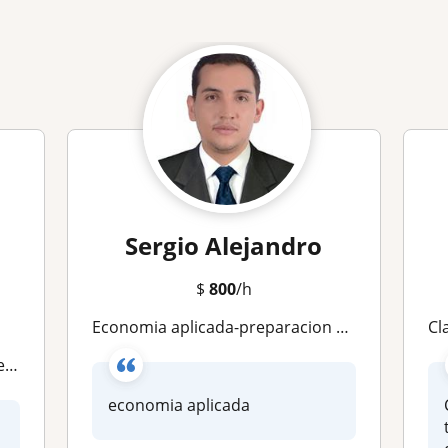
Sergio Alejandro
$
800
/h
economia aplicada-preparacion examenes y trabajos en analisis economico
clas
es
economia aplicada