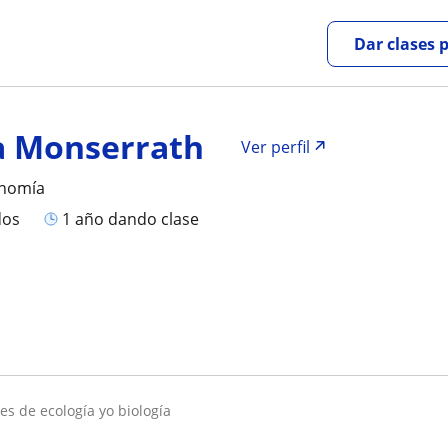
Dar clases 
a Monserrath
Ver perfil
onomía
dos
1 año dando clase
res de ecología yo biología