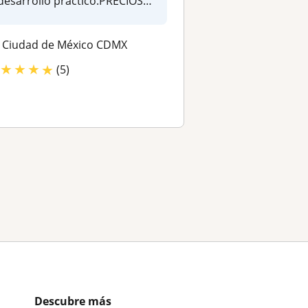
desarrollo practico.PRECIOS
COMPET...
Ciudad de México CDMX
★
★
★
★
(5)
Descubre más