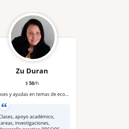
Zu Duran
$
50
/h
es y ayudas en temas de economia: micro, macro, estadistica, marketing, finanzas. CONSULTA PRECIO
Clases, apoyo académico,
tareas, investigaciones,