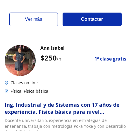
ver más
Contactar
Ana Isabel
$
250
/h
1ª clase gratis
Clases on line
Física: Física básica
Ing. Industrial y de Sistemas con 17 años de
experiencia, Física básica para nivel
secundaria, preparatoria y universidad
Docente universitario, experiencia en estrategias de
enseñanza, trabaja con metrología Poka Yoke y con Desarrollo