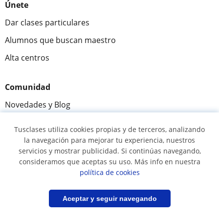
Únete
Dar clases particulares
Alumnos que buscan maestro
Alta centros
Comunidad
Novedades y Blog
Preguntas y respuestas
Tusclases utiliza cookies propias y de terceros, analizando
la navegación para mejorar tu experiencia, nuestros
servicios y mostrar publicidad. Si continúas navegando,
consideramos que aceptas su uso. Más info en nuestra
Fantástica
★★★★★
9,5/10
política de cookies
305883
opiniones de alumnos
Filtrar
Guardar búsqueda
Aceptar y seguir navegando
© 2007 - 2026 Tusclases.mx