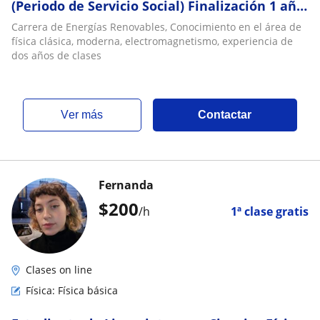
(Periodo de Servicio Social) Finalización 1 año
mas
Carrera de Energías Renovables, Conocimiento en el área de
física clásica, moderna, electromagnetismo, experiencia de
dos años de clases
ver más
Contactar
Fernanda
$
200
/h
1ª clase gratis
Clases on line
Física: Física básica