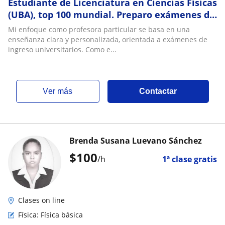
Estudiante de Licenciatura en Ciencias Físicas
(UBA), top 100 mundial. Preparo exámenes de
ingreso universitarios en física y mate
Mi enfoque como profesora particular se basa en una
enseñanza clara y personalizada, orientada a exámenes de
ingreso universitarios. Como e...
ver más
Contactar
Brenda Susana Luevano Sánchez
$
100
/h
1ª clase gratis
Clases on line
Física: Física básica