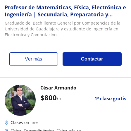
Profesor de Matemáticas, Física, Electrónica e
Ingeniería | Secundaria, Preparatoria y
Universidad
Graduado del Bachillerato General por Competencias de la
Universidad de Guadalajara y estudiante de Ingeniería en
Electrónica y Computación...
ver más
Contactar
César Armando
$
800
/h
1ª clase gratis
Clases on line
Física: Termodinámica, Física básica