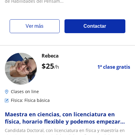
de Habilidades del Pensam...
ver más
Contactar
Rebeca
$
25
/h
1ª clase gratis
Clases on line
Física: Física básica
Maestra en ciencias, con licenciatura en
física, horario flexible y podemos empezar
desde 0 porque lo importante es entender
Candidata Doctoral, con licenciatura en física y maestría en