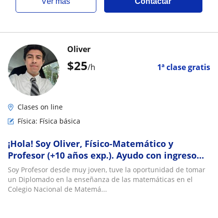
ver más
Contactar
Oliver
$
25
/h
1ª clase gratis
Clases on line
Física: Física básica
¡Hola! Soy Oliver, Físico-Matemático y
Profesor (+10 años exp.). Ayudo con ingreso
Univ./prepa, Extras y nivelación: Física, Mate
Soy Profesor desde muy joven, tuve la oportunidad de tomar
un Diplomado en la enseñanza de las matemáticas en el
Colegio Nacional de Matemá...