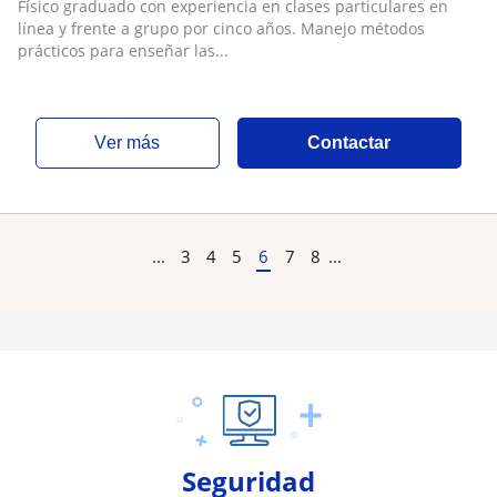
línea para adultos
Físico graduado con experiencia en clases particulares en
línea y frente a grupo por cinco años. Manejo métodos
prácticos para enseñar las...
ver más
Contactar
...
3
4
5
6
7
8
...
Seguridad