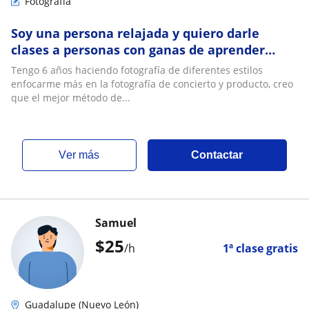
Fotografía
Soy una persona relajada y quiero darle
clases a personas con ganas de aprender
sobre la foto
Tengo 6 años haciendo fotografía de diferentes estilos
enfocarme más en la fotografía de concierto y producto, creo
que el mejor método de...
ver más
Contactar
Samuel
$
25
/h
1ª clase gratis
Guadalupe (Nuevo León)