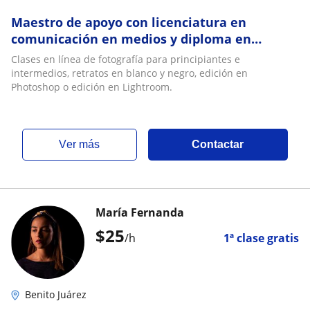
Maestro de apoyo con licenciatura en
comunicación en medios y diploma en
Forografia profesional. Clases en línea sobre
Clases en línea de fotografía para principiantes e
forografia para principiantes, fotografía en
intermedios, retratos en blanco y negro, edición en
blanco y negro, edición en Photoshop o
Photoshop o edición en Lightroom.
edición en Lightroom
ver más
Contactar
María Fernanda
$
25
/h
1ª clase gratis
Benito Juárez