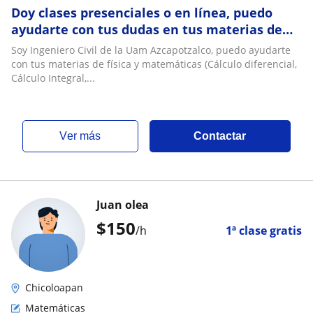
Doy clases presenciales o en línea, puedo
ayudarte con tus dudas en tus materias de
física o matemáticas. Soy Ing. Civil
Soy Ingeniero Civil de la Uam Azcapotzalco, puedo ayudarte
con tus materias de física y matemáticas (Cálculo diferencial,
Cálculo Integral,...
ver más
Contactar
Juan olea
$
150
/h
1ª clase gratis
Chicoloapan
Matemáticas