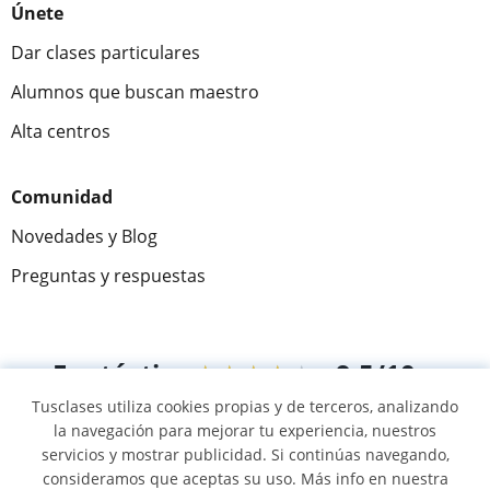
Únete
Dar clases particulares
Alumnos que buscan maestro
Alta centros
Comunidad
Novedades y Blog
Preguntas y respuestas
Fantástica
★★★★★
9,5/10
Tusclases utiliza cookies propias y de terceros, analizando
305915
opiniones de alumnos
la navegación para mejorar tu experiencia, nuestros
servicios y mostrar publicidad. Si continúas navegando,
consideramos que aceptas su uso. Más info en nuestra
© 2007 - 2026 Tusclases.mx