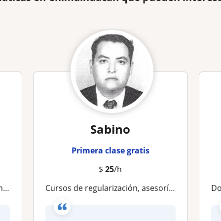
Sabino
Primera clase gratis
$
25
/h
es
Cursos de regularización, asesorías y apoyo escolar
Doy 