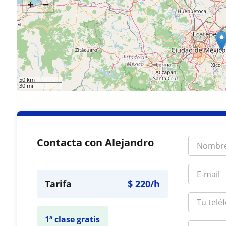
+
−
50 km
30 mi
Contacta con Alejandro
Tarifa
$
220
/h
1ª clase gratis