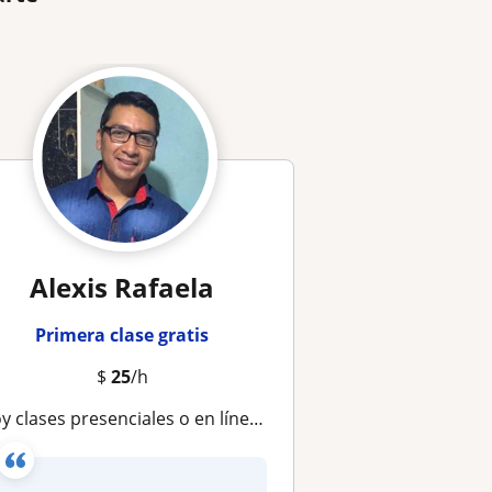
Alexis Rafaela
Primera clase gratis
$
25
/h
clases presenciales o en línea, puedo ayudarte con tus dudas en tus materias de física o matemáticas. Soy Ing. Civil