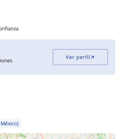
onfianza
Ver perfil
ciones
 México)