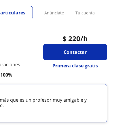
particulares
Anúnciate
Tu cuenta
$
220
/h
Contactar
oraciones
Primera clase gratis
a
100%
demás que es un profesor muy amigable y
e.