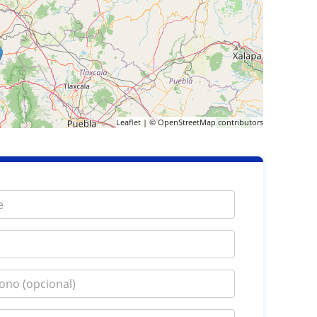
Leaflet
| ©
OpenStreetMap
contributors