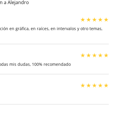
n a Alejandro
★
★
★
★
★
 en gráfica, en raíces, en intervalos y otro temas,
★
★
★
★
★
 todas mis dudas, 100% recomendado
★
★
★
★
★