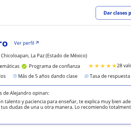
Dar clases 
ro
Ver perfil
Chicoloapan, La Paz (Estado de México)
★
★
★
★
★
28 val
temáticas
Programa de confianza
dos
más de 5 años dando clase
Tasa de respuest
 de Alejandro opinan:
n talento y paciencia para enseñar, te explica muy bien a
 tus dudas de una u otra manera. Lo recomiendo totalment