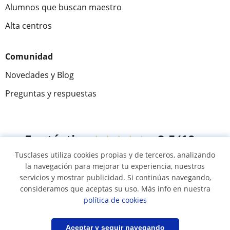
Alumnos que buscan maestro
Alta centros
Comunidad
Novedades y Blog
Preguntas y respuestas
Fantástica
★★★★★
9,5/10
Tusclases utiliza cookies propias y de terceros, analizando
305826
opiniones de alumnos
la navegación para mejorar tu experiencia, nuestros
servicios y mostrar publicidad. Si continúas navegando,
consideramos que aceptas su uso. Más info en nuestra
© 2007 - 2026 Tusclases.mx
política de cookies
Mapa web:
Profesores particulares
Filtrar
Guardar búsqueda
Aceptar y seguir navegando