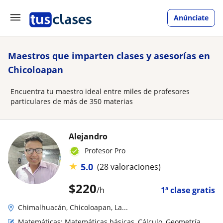
Anúnciate
Maestros que imparten clases y asesorías en
Chicoloapan
Encuentra tu maestro ideal entre miles de profesores
particulares de más de 350 materias
Alejandro
Profesor Pro
★
5.0
(28 valoraciones)
$
220
/h
1ª clase gratis
Chimalhuacán, Chicoloapan, La...
Matemáticas: Matemáticas básicas, Cálculo, Geometría,