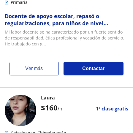
Primaria
Docente de apoyo escolar, repasó o
regularizaciones, para niños de nivel
primaria
Mi labor docente se ha caracterizado por un fuerte sentido
de responsabilidad, ética profesional y vocación de servicio.
He trabajado con g...
ver más
Contactar
Laura
$
160
/h
1ª clase gratis
Chicoloapan, Chimalhuacán