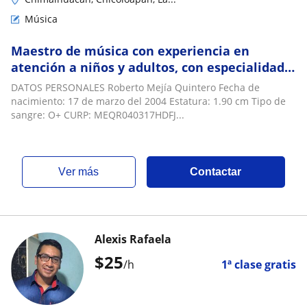
Música
Maestro de música con experiencia en
atención a niños y adultos, con especialidad
en teoría musical y ejecución instrumental
DATOS PERSONALES Roberto Mejía Quintero Fecha de
nacimiento: 17 de marzo del 2004 Estatura: 1.90 cm Tipo de
sangre: O+ CURP: MEQR040317HDFJ...
ver más
Contactar
Alexis Rafaela
$
25
/h
1ª clase gratis