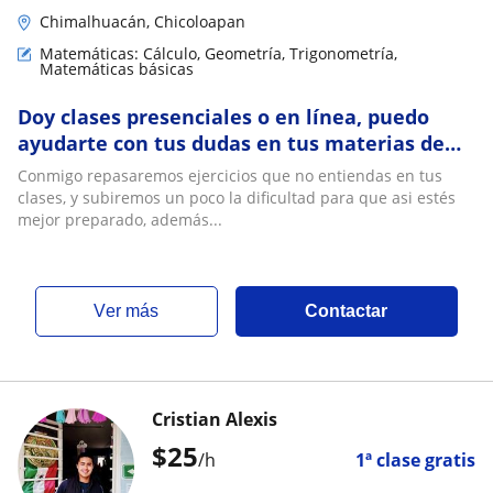
Chimalhuacán, Chicoloapan
Matemáticas: Cálculo, Geometría, Trigonometría,
Matemáticas básicas
Doy clases presenciales o en línea, puedo
ayudarte con tus dudas en tus materias de
física o matemáticas. Soy Ing. Civil
Conmigo repasaremos ejercicios que no entiendas en tus
clases, y subiremos un poco la dificultad para que asi estés
mejor preparado, además...
ver más
Contactar
Cristian Alexis
$
25
/h
1ª clase gratis