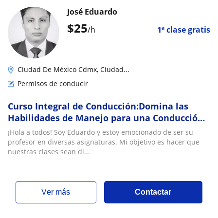
José Eduardo
$
25
/h
1ª clase gratis
Ciudad De México Cdmx, Ciudad...
Permisos de conducir
Curso Integral de Conducción:Domina las
Habilidades de Manejo para una Conducción
Segura y Confiada
¡Hola a todos! Soy Eduardo y estoy emocionado de ser su
profesor en diversas asignaturas. Mi objetivo es hacer que
nuestras clases sean di...
ver más
Contactar