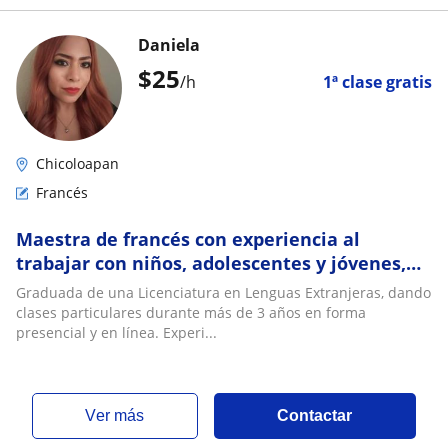
Daniela
$
25
/h
1ª clase gratis
Chicoloapan
Francés
Maestra de francés con experiencia al
trabajar con niños, adolescentes y jóvenes,
en línea y presencial
Graduada de una Licenciatura en Lenguas Extranjeras, dando
clases particulares durante más de 3 años en forma
presencial y en línea. Experi...
ver más
Contactar