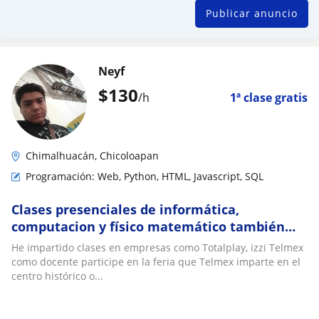
Publicar anuncio
Neyf
$
130
/h
1ª clase gratis
Chimalhuacán, Chicoloapan
Programación: Web, Python, HTML, Javascript, SQL
Clases presenciales de informática,
computacion y físico matemático también
programación básica ,avanzada y profecional
He impartido clases en empresas como Totalplay, izzi Telmex
como docente participe en la feria que Telmex imparte en el
centro histórico o...