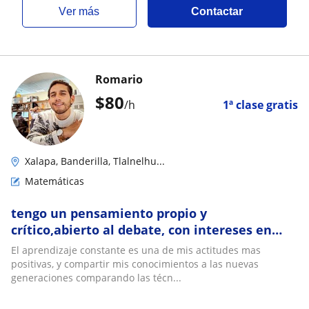
ver más
Contactar
Romario
$
80
/h
1ª clase gratis
Xalapa, Banderilla, Tlalnelhu...
Matemáticas
tengo un pensamiento propio y
crítico,abierto al debate, con intereses en
economia y politica para compartir
El aprendizaje constante es una de mis actitudes mas
conocimientos
positivas, y compartir mis conocimientos a las nuevas
generaciones comparando las técn...