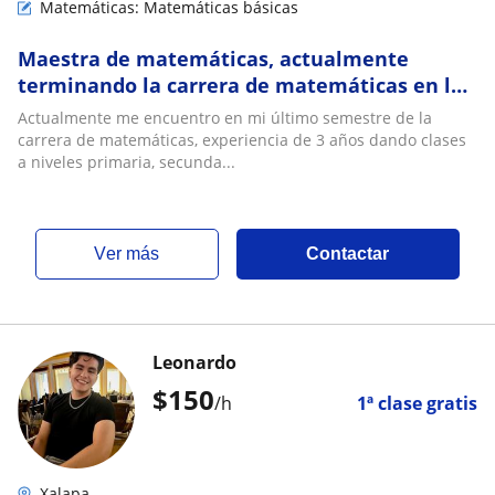
Matemáticas: Matemáticas básicas
Maestra de matemáticas, actualmente
terminando la carrera de matemáticas en la
Universidad Veracruzana
Actualmente me encuentro en mi último semestre de la
carrera de matemáticas, experiencia de 3 años dando clases
a niveles primaria, secunda...
ver más
Contactar
Leonardo
$
150
/h
1ª clase gratis
Xalapa