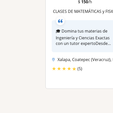
$
150
/h
CLASES DE MATEMÁTICAS y FISI
🎓 Domina tus materias de
Ingeniería y Ciencias Exactas
con un tutor expertoDesde
20...
Xalapa, Coatepec (Veracruz), Emiliano Zapata (Veracruz), Banderilla, X
★
★
★
★
★
(5)