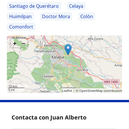
Santiago de Querétaro
Celaya
Huimilpan
Doctor Mora
Colón
Comonfort
+
−
10 km
5 mi
Leaflet
| ©
OpenStreetMap
contributors
Contacta con Juan Alberto