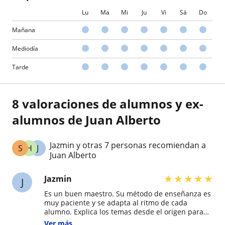
Lu
Ma
Mi
Ju
Vi
Sá
Do
Mañana
Mediodía
Tarde
8 valoraciones de alumnos y ex-
alumnos de Juan Alberto
Jazmin y otras 7 personas recomiendan a
S
H
J
Juan Alberto
★
★
★
★
★
Jazmin
J
Es un buen maestro. Su método de enseñanza es
muy paciente y se adapta al ritmo de cada
alumno. Explica los temas desde el origen para
que se entiendan mejor y siempre resuelve las
Ver más