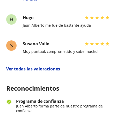
dudas con claridad. Lo recomiendo mucho
porque enseña de una forma tranquila, clara y
fácil de comprender.En si me gusto su metodo y
su clase.
★
★
★
★
★
Hugo
H
Jaun Alberto me fue de bastante ayuda
★
★
★
★
★
Susana Valle
S
Muy puntual, comprometido y sabe mucho!
Ver todas las valoraciones
Reconocimientos
Programa de confianza
Juan Alberto forma parte de nuestro programa de
confianza