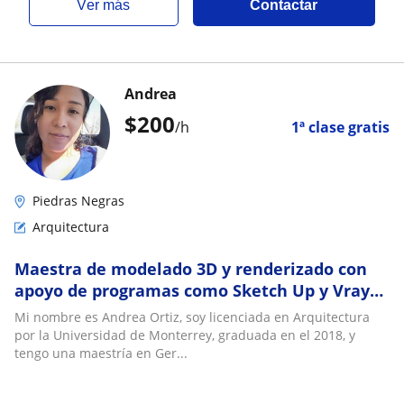
ver más
Contactar
Andrea
$
200
/h
1ª clase gratis
Piedras Negras
Arquitectura
Maestra de modelado 3D y renderizado con
apoyo de programas como Sketch Up y Vray
para arquitectura, EN LÍNEA
Mi nombre es Andrea Ortiz, soy licenciada en Arquitectura
por la Universidad de Monterrey, graduada en el 2018, y
tengo una maestría en Ger...