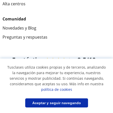
Alta centros
Comunidad
Novedades y Blog
Preguntas y respuestas
Fantástica
★★★★★
9,5/10
Tusclases utiliza cookies propias y de terceros, analizando
305915
opiniones de alumnos
la navegación para mejorar tu experiencia, nuestros
servicios y mostrar publicidad. Si continúas navegando,
consideramos que aceptas su uso. Más info en nuestra
© 2007 - 2026 Tusclases.mx
política de cookies
Mapa web:
Profesores particulares
Filtrar
Guardar búsqueda
Aceptar y seguir navegando