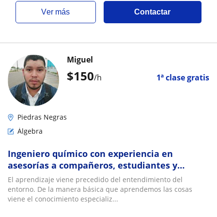
ver más
Contactar
Miguel
$
150
/h
1ª clase gratis
Piedras Negras
Álgebra
Ingeniero químico con experiencia en
asesorías a compañeros, estudiantes y
trabajadores
El aprendizaje viene precedido del entendimiento del
entorno. De la manera básica que aprendemos las cosas
viene el conocimiento especializ...