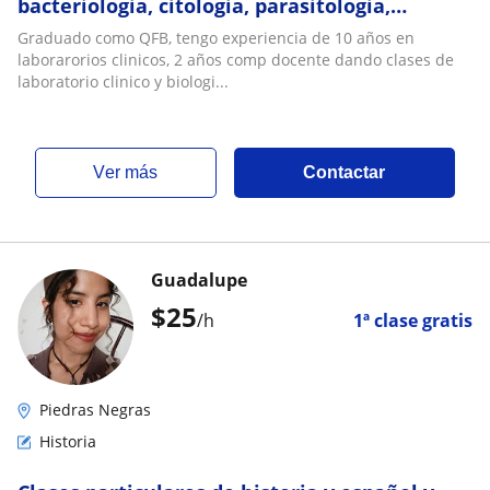
bacteriologia, citologia, parasitologia,
hormonas
Graduado como QFB, tengo experiencia de 10 años en
laborarorios clinicos, 2 años comp docente dando clases de
laboratorio clinico y biologi...
ver más
Contactar
Guadalupe
$
25
/h
1ª clase gratis
Piedras Negras
Historia