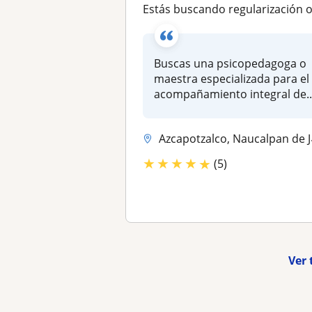
Estás buscando regularización o nivelación académica, acompañamiento emocional y regulación conduct
Buscas una psicopedagoga o
maestra especializada para el
acompañamiento integral de..
Azcapotzalco, Naucalpan de Juárez
★
★
★
★
★
(5)
Ver 