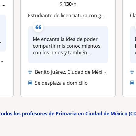
ual
$
130
/h
Estudiante de licenciatura con gusto en apoyo escolar para niños. Futura psicopedagoga
Clase
Me encanta la idea de poder
.
compartir mis conocimientos
con los niños y también
pode...
Benito Juárez, Ciudad de México (CDMX), Miguel Hidalgo
Se desplaza a domicilio
todos los profesores de Primaria en Ciudad de México (