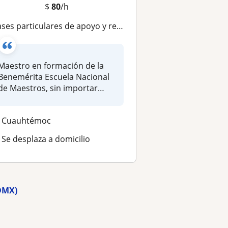
$
80
/h
s particulares de apoyo y reforzamiento para educación básica de nivel primaria, seguimiento personalizado para cada alumno
Maestro en formación de la
Benemérita Escuela Nacional
de Maestros, sin importar
que...
Cuauhtémoc
Se desplaza a domicilio
CDMX)