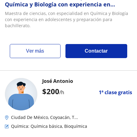
Química y Biología con experiencia en
adolescentes y preparación para bachillerato
Maestra de ciencias, con especialidad en Química y Biología
con experiencia en adolescentes y preparación para
bachillerato.
ver más
Contactar
José Antonio
$
200
/h
1ª clase gratis
Ciudad De México, Coyoacán, T...
Química: Química básica, Bioquímica