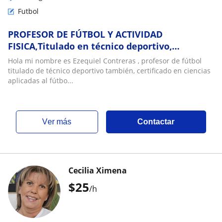
Futbol
PROFESOR DE FÚTBOL Y ACTIVIDAD
FISICA,Titulado en técnico deportivo,
preparación física , entrenador de fútbol,
Hola mi nombre es Ezequiel Contreras , profesor de fútbol
psicología deportiva, REALIZO CLASES
titulado de técnico deportivo también, certificado en ciencias
PRESENCIALES PARA NIÑOS (a) , Y ADULTOS ;
aplicadas al fútbo...
PARA MUNICIPIOS Y ESCUELAS DEPORTIVAS
ver más
Contactar
Cecilia Ximena
$
25
/h