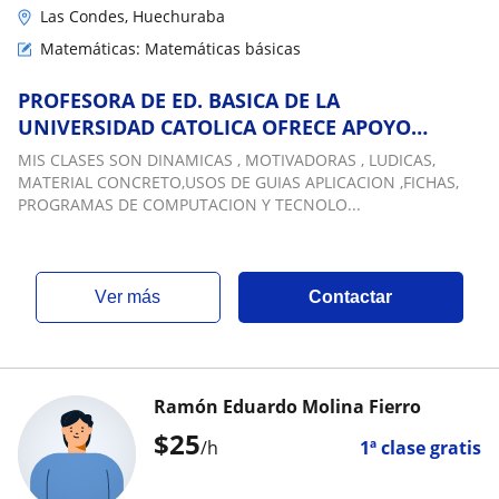
Las Condes, Huechuraba
Matemáticas: Matemáticas básicas
PROFESORA DE ED. BASICA DE LA
UNIVERSIDAD CATOLICA OFRECE APOYO
PEDAGOGICO de Kinder a 6° basico Y
MIS CLASES SON DINAMICAS , MOTIVADORAS , LUDICAS,
PSICOPEDAGOGICO
MATERIAL CONCRETO,USOS DE GUIAS APLICACION ,FICHAS,
PROGRAMAS DE COMPUTACION Y TECNOLO...
ver más
Contactar
Ramón Eduardo Molina Fierro
$
25
/h
1ª clase gratis