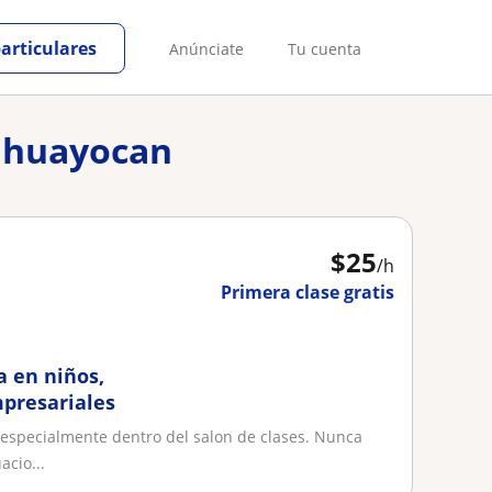
particulares
Anúnciate
Tu cuenta
elhuayocan
$
25
/h
Primera clase gratis
a en niños,
mpresariales
especialmente dentro del salon de clases. Nunca
acio...