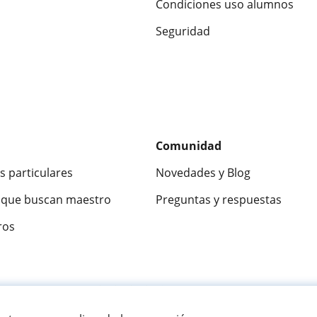
Condiciones uso alumnos
Seguridad
Comunidad
s particulares
Novedades y Blog
que buscan maestro
Preguntas y respuestas
ros
ca
9,5/10
★★★★★
9,5/10
305915
opinion