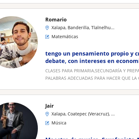
Romario
Xalapa, Banderilla, Tlalnelhu...
Matemáticas
tengo un pensamiento propio y crí
debate, con intereses en economi
compartir conocimientos
CLASES PARA PRIMARIA,SECUNDARÍA Y PREP
PALABRAS ADECUADAS PARA HACER QUE LA 
Jair
Xalapa, Coatepec (Veracruz), ...
Música