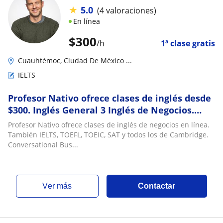
★
5.0
(4 valoraciones)
En línea
$
300
/h
1ª clase gratis
Cuauhtémoc, Ciudad De México ...
IELTS
Profesor Nativo ofrece clases de inglés desde
$300. Inglés General 3 Inglés de Negocios.
También IELTS, TOEFL, TOEIC, SAT y todos los
Profesor Nativo ofrece clases de inglés de negocios en línea.
de Cambridge. Presencial y Online
También IELTS, TOEFL, TOEIC, SAT y todos los de Cambridge.
Conversational Bus...
ver más
Contactar