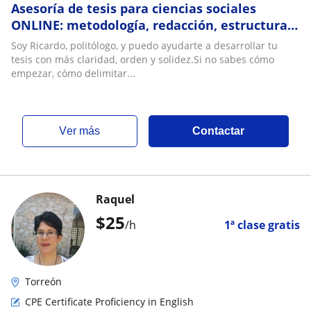
Asesoría de tesis para ciencias sociales
ONLINE: metodología, redacción, estructura y
correcciones efectivas
Soy Ricardo, politólogo, y puedo ayudarte a desarrollar tu
tesis con más claridad, orden y solidez.Si no sabes cómo
empezar, cómo delimitar...
ver más
Contactar
Raquel
$
25
/h
1ª clase gratis
Torreón
CPE Certificate Proficiency in English