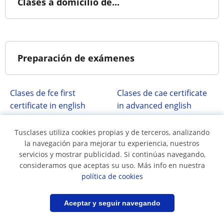
Clases a domicilio de...
Preparación de exámenes
Clases de fce first
Clases de cae certificate
certificate in english
in advanced english
Clases para tu Tesis
Clases de cpe
Tusclases utiliza cookies propias y de terceros, analizando
certificate proficiency in
la navegación para mejorar tu experiencia, nuestros
english
servicios y mostrar publicidad. Si continúas navegando,
Clases de ielts
Clases de permisos de
consideramos que aceptas su uso. Más info en nuestra
conducir
política de cookies
Filtrar
Guardar búsqueda
Aceptar y seguir navegando
Principales municipios