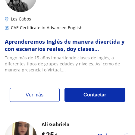
Los Cabos
CAE Certificate in Advanced English
Aprenderemos Inglés de manera divertida y
con escenarios reales, doy clases
personalizadas y me enfoco en desarrollar las
Tengo más de 15 años impartiendo clases de Inglés, a
habilidades de escritura, lectura, escucha y
diferentes tipos de grupos edades y niveles. Así como de
habla. Tengo más de 15 años impartiendo
manera presencial o Virtual....
clases de Inglés, a diferentes tipos de grupos
ver más
Contactar
Ali Gabriela
$
25