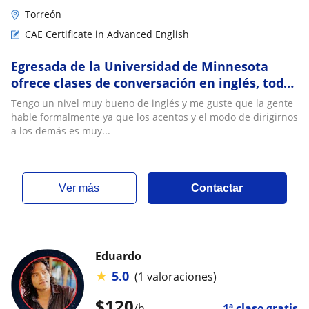
Torreón
CAE Certificate in Advanced English
Egresada de la Universidad de Minnesota
ofrece clases de conversación en inglés, todos
los niveles. Resultados garantizados
Tengo un nivel muy bueno de inglés y me guste que la gente
hable formalmente ya que los acentos y el modo de dirigirnos
a los demás es muy...
ver más
Contactar
Eduardo
★
5.0
(1 valoraciones)
$
120
/h
1ª clase gratis