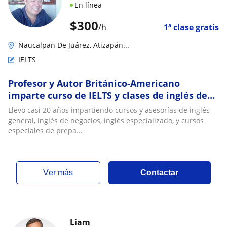
En línea
$
300
/h
1ª clase gratis
Naucalpan De Juárez, Atizapán...
IELTS
Profesor y Autor Británico-Americano
imparte curso de IELTS y clases de inglés de
negocios
Llevo casi 20 años impartiendo cursos y asesorías de inglés
general, inglés de negocios, inglés especializado, y cursos
especiales de prepa...
ver más
Contactar
Liam