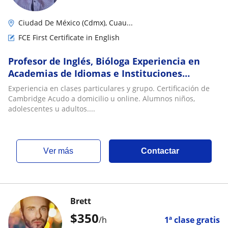
Ciudad De México (Cdmx), Cuau...
FCE First Certificate in English
Profesor de Inglés, Bióloga Experiencia en
Academias de Idiomas e Instituciones
privadas
Experiencia en clases particulares y grupo. Certificación de
Cambridge Acudo a domicilio u online. Alumnos niños,
adolescentes u adultos....
ver más
Contactar
Brett
$
350
/h
1ª clase gratis