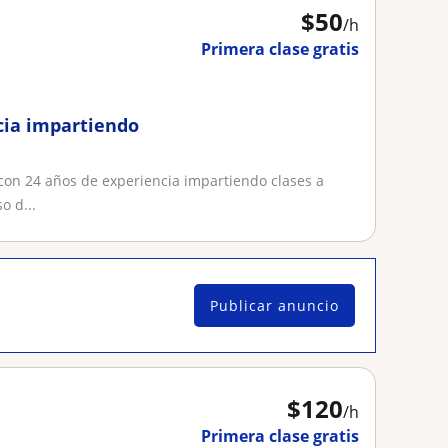
$
50
/h
Primera clase gratis
cia impartiendo
con 24 años de experiencia impartiendo clases a
o d...
Publicar anuncio
$
120
/h
Primera clase gratis