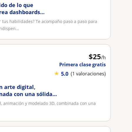
do de lo que
crea dashboards
vidad desde la
r tus habilidades? Te acompaño paso a paso para
ndispen...
$
25
/h
Primera clase gratis
★
5.0
(1 valoraciones)
 arte digital,
nada con una sólida
ital, animación y modelado 3D, combinada con una