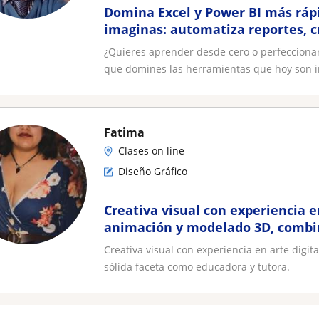
Domina Excel y Power BI más rápi
imaginas: automatiza reportes, 
profesionales y eleva tu producti
¿Quieres aprender desde cero o perfecciona
primera clase
que domines las herramientas que hoy son i
Fatima
Clases on line
Diseño Gráfico
Creativa visual con experiencia en
animación y modelado 3D, combi
faceta como educadora y tutora
Creativa visual con experiencia en arte dig
sólida faceta como educadora y tutora.