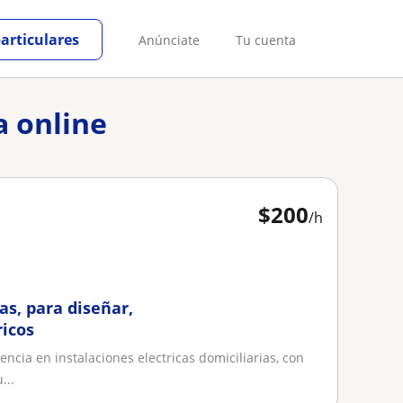
particulares
Anúnciate
Tu cuenta
a online
$
200
/h
as, para diseñar,
ricos
ncia en instalaciones electricas domiciliarias, con
...