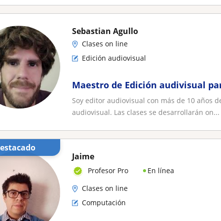
Sebastian Agullo
Clases on line
Edición audiovisual
Maestro de Edición audivisual pa
Soy editor audiovisual con más de 10 años de
audiovisual. Las clases se desarrollarán on...
Destacado
Jaime
En línea
Profesor Pro
Clases on line
Computación