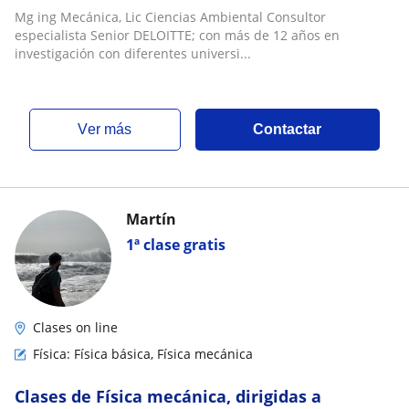
Tusclasesparticulares estamos buscando
Mg ing Mecánica, Lic Ciencias Ambiental Consultor
profesore
especialista Senior DELOITTE; con más de 12 años en
investigación con diferentes universi...
ver más
Contactar
Martín
1ª clase gratis
Clases on line
Física: Física básica, Física mecánica
Clases de Física mecánica, dirigidas a