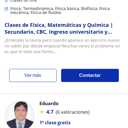
Clases on line
Física: Termodinámica, Física básica, Biofísica, Física
mecánica, Física de fluidos
Clases de Física, Matemáticas y Química |
Secundario, CBC, Ingreso universitario y
primeros años
¿Entendés la teoría pero cuando aparece un ejercicio nuevo
no sabés por dónde empezar?Muchas veces el problema no
es que te falte una fórmu...
ver más
Contactar
Eduardo
★
4.7
(6 valoraciones)
1ª clase gratis