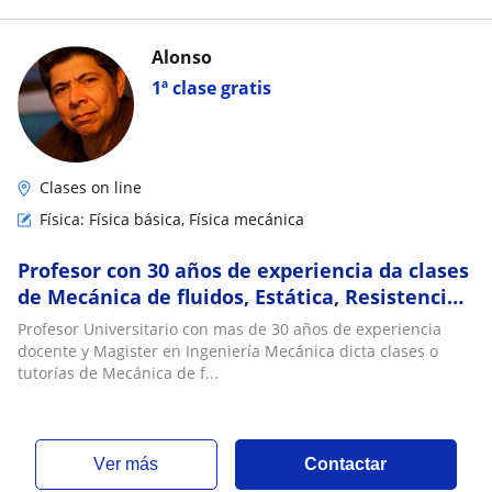
Alonso
1ª clase gratis
Clases on line
Física: Física básica, Física mecánica
Profesor con 30 años de experiencia da clases
de Mecánica de fluidos, Estática, Resistencia
de materiales, Dinámica, Física
Profesor Universitario con mas de 30 años de experiencia
docente y Magister en Ingeniería Mecánica dicta clases o
tutorías de Mecánica de f...
ver más
Contactar