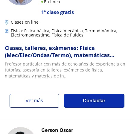
En línea
1ª clase gratis
Clases on line
Física: Física básica, Física mecánica, Termodinámica,
Electromagnestimo, Física de fluidos
Clases, talleres, exámenes: Física
(Mec/Elec/Ondas/Termo), matemáticas
(Calculo/EDO/ Vectorial/Algebra), Ingeniería
Profesor particular con más de ocho años de experiencia en
Mecánica/Civil
tutorías, asesoría en talleres, exámenes de física,
matemáticas y materias de in...
ver más
Contactar
Gerson Oscar