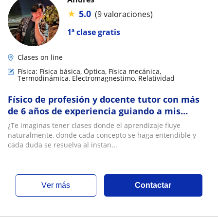
★
5.0
(9 valoraciones)
1ª clase gratis
Clases on line
Física: Física básica, Óptica, Física mecánica,
Termodinámica, Electromagnestimo, Relatividad
Físico de profesión y docente tutor con más
de 6 años de experiencia guiando a mis
alumnos y superando sus dificultades
¿Te imaginas tener clases donde el aprendizaje fluye
¡Contáctam
naturalmente, donde cada concepto se haga entendible y
cada duda se resuelva al instan...
ver más
Contactar