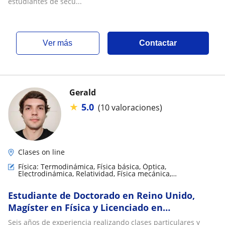
estudiantes de secu...
ver más
Contactar
Gerald
★
5.0
(10 valoraciones)
Clases on line
Física: Termodinámica, Física básica, Óptica,
Electrodinámica, Relatividad, Física mecánica,
Electromagnestimo, Física Nuclear y de partículas
Estudiante de Doctorado en Reino Unido,
Magíster en Física y Licenciado en
Astronomía de la Universidad de Chile realiza
Seis años de experiencia realizando clases particulares y