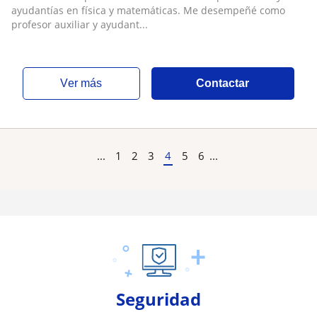
clases particulares de Física y Matemática
ayudantías en física y matemáticas. Me desempeñé como
para enseñanza básica, media y universitaria
profesor auxiliar y ayudant...
ver más
Contactar
...
1
2
3
4
5
6
...
Seguridad