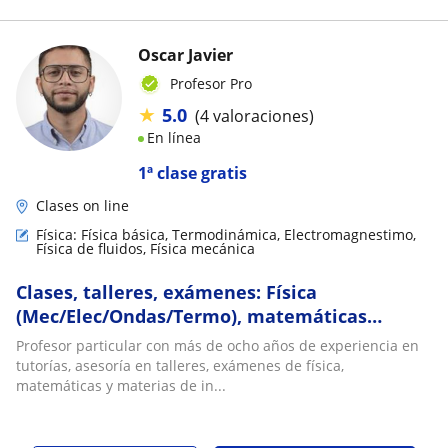
Oscar Javier
Profesor Pro
★
5.0
(4 valoraciones)
En línea
1ª clase gratis
Clases on line
Física: Física básica, Termodinámica, Electromagnestimo,
Física de fluidos, Física mecánica
Clases, talleres, exámenes: Física
(Mec/Elec/Ondas/Termo), matemáticas
(Calculo/EDO/ Vectorial/Algebra), Ingeniería
Profesor particular con más de ocho años de experiencia en
Mecánica/Civil
tutorías, asesoría en talleres, exámenes de física,
matemáticas y materias de in...