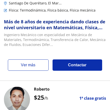
Santiago De Querétaro, El Mar...
Física: Termodinámica, Física básica, Física mecánica
Más de 8 años de experiencia dando clases de
nivel universitario en Matemáticas, Física,
Mecánica de Materiales y Termodinámica
Ingeniero Mecánico con especialidad en Mecánica de
Materiales, Termodinámica, Transferencia de Calor, Mecánica
de Fluidos, Ecuaciones Difer...
ver más
Contactar
Roberto
$
25
/h
1ª clase gratis