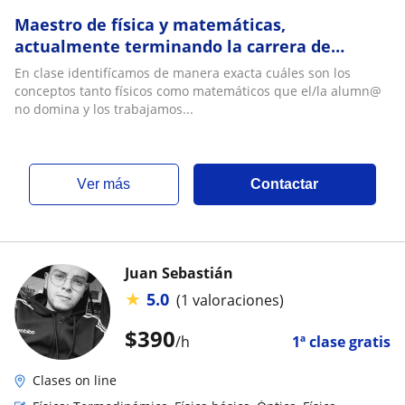
Maestro de física y matemáticas,
actualmente terminando la carrera de
ingeniería física
En clase identifícamos de manera exacta cuáles son los
conceptos tanto físicos como matemáticos que el/la alumn@
no domina y los trabajamos...
ver más
Contactar
Juan Sebastián
★
5.0
(1 valoraciones)
$
390
/h
1ª clase gratis
Clases on line