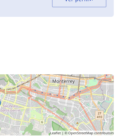
Leaflet
| ©
OpenStreetMap
contributors