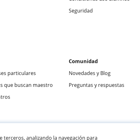
Seguridad
Comunidad
ses particulares
Novedades y Blog
s que buscan maestro
Preguntas y respuestas
ntros
ca
9,5/10
★★★★★
9,5/10
305915
opinion
de terceros, analizando la navegación para