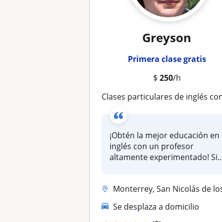
Greyson
Primera clase gratis
$
250
/h
Clases particulares de inglés con profesor nativo America
¡Obtén la mejor educación en
inglés con un profesor
altamente experimentado! Si
busc...
Monterrey, San Nicolás de los Garza, San Pedro Garza García, Apodaca, .
Se desplaza a domicilio