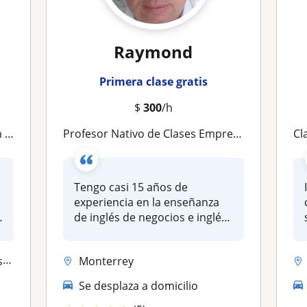
Raymond
Primera clase gratis
$
300
/h
no
Profesor Nativo de Clases Empresariales de Inglés de Negocios en la ZM de Monterrey
Cla
Tengo casi 15 años de
experiencia en la enseñanza
de inglés de negocios e inglés
gen...
..
Monterrey
Se desplaza a domicilio