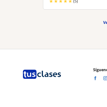
★
★
★
★
★
(5)
V
Síguen