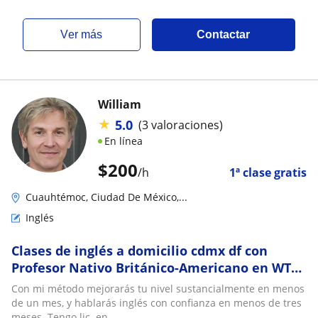
ver más
Contactar
William
★
5.0
(3 valoraciones)
En línea
$
200
/h
1ª clase gratis
Cuauhtémoc, Ciudad De México,...
Inglés
Clases de inglés a domicilio cdmx df con
Profesor Nativo Británico-Americano en WTC
Nápoles Cd de México Sur IELTS TOEFL TOEIC
Con mi método mejorarás tu nivel sustancialmente en menos
Cambridge
de un mes, y hablarás inglés con confianza en menos de tres
meses. Tengo lic. en...