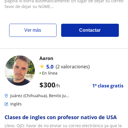
página lo borra automáticamente! En lugar de dejar su correo
favor de dejar su NÚME...
ver más
Contactar
Aaron
★
5.0
(2 valoraciones)
En línea
$
300
/h
1ª clase gratis
Juárez (Chihuahua), Benito Ju...
Inglés
Clases de ingles con profesor nativo de USA
Llevo. OJO: Favor de no enviar su correo electrónico ya que la