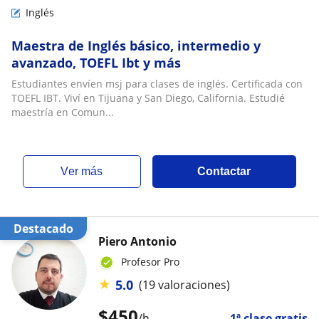
Inglés
Maestra de Inglés básico, intermedio y
avanzado, TOEFL Ibt y más
Estudiantes envíen msj para clases de inglés. Certificada con
TOEFL IBT. Viví en Tijuana y San Diego, California. Estudié
maestría en Comun...
ver más
Contactar
Destacado
Piero Antonio
Profesor Pro
★
5.0
(19 valoraciones)
$
450
/h
1ª clase gratis