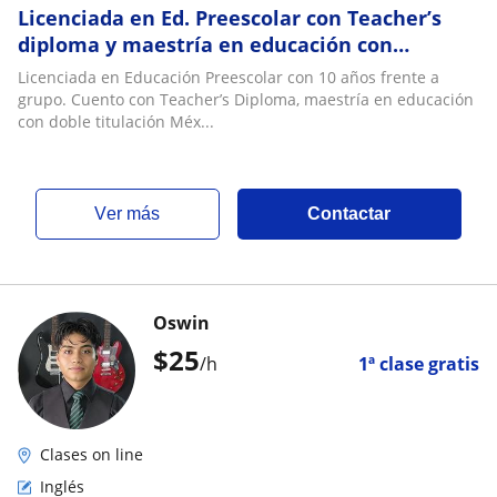
Licenciada en Ed. Preescolar con Teacher’s
diploma y maestría en educación con
titulación México-EEUU
Licenciada en Educación Preescolar con 10 años frente a
grupo. Cuento con Teacher’s Diploma, maestría en educación
con doble titulación Méx...
ver más
Contactar
Oswin
$
25
/h
1ª clase gratis
Clases on line
Inglés