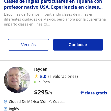
Clases de ingles particulares en Tijuana con
profesor nativo USA. Experiencia en clases
Online y Presenciales
Llevo mas de 10 años impartiendo clases de ingles en
diferentes ciudades de México, pero ahora por la cuarentena
imparto clases en linea.Cl...
ver más
Contactar
Jayden
★
5.0
(1 valoraciones)
En línea
$
295
/h
1ª clase gratis
Ciudad De México (Cdmx), Cuau...
Inglés