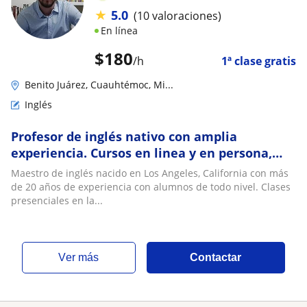
★
5.0
(10 valoraciones)
En línea
$
180
/h
1ª clase gratis
Benito Juárez, Cuauhtémoc, Mi...
Inglés
Profesor de inglés nativo con amplia
experiencia. Cursos en linea y en persona,
particulares y a empresas
Maestro de inglés nacido en Los Angeles, California con más
de 20 años de experiencia con alumnos de todo nivel. Clases
presenciales en la...
ver más
Contactar