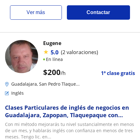
ver más
Contactar
Eugene
★
5.0
(2 valoraciones)
En línea
$
200
/h
1ª clase gratis
Guadalajara, San Pedro Tlaque...
Inglés
Clases Particulares de inglés de negocios en
Guadalajara, Zapopan, Tlaquepaque con
Profesor Nativo. IELTS, TOEFL, TOEIC,
Con mi método mejorarás tu nivel sustancialmente en menos
Cambridge. Inglés Empresarial
de un mes, y hablarás inglés con confianza en menos de tres
meses. Tengo lic. en...