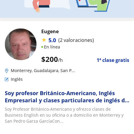
Eugene
★
5.0
(2 valoraciones)
En línea
$
200
/h
1ª clase gratis
Monterrey, Guadalajara, San P...
Inglés
Soy profesor Británico-Americano, Inglés
Empresarial y clases particulares de inglés de
negocios en gdl y en mty, presenciales y en
Soy Profesor Británico-Americano y ofrezco clases de
línea
Business English en su oficina o a domicilio en Monterrey y
San Pedro Garza GarcíaCon...