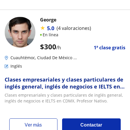
George
★
5.0
(4 valoraciones)
En línea
$
300
/h
1ª clase gratis
Cuauhtémoc, Ciudad De México ...
Inglés
Clases empresariales y clases particulares de
inglés general, inglés de negocios e IELTS en
CDMX. Profesor Nativo
Clases empresariales y clases particulares de inglés general,
inglés de negocios e IELTS en CDMX. Profesor Nativo.
ver más
Contactar