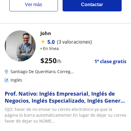
ver más
Contactar
John
★
5.0
(3 valoraciones)
En línea
$
250
/h
1ª clase gratis
Santiago De Querétaro, Correg...
Inglés
Prof. Nativo: Inglés Empresarial, Inglés de
Negocios, Inglés Especializado, Inglés General
e Inglés Básico. clases conversacionales
OJO: Favor de no enviar su correo electrónico ya que la
página lo borra automáticamente! En lugar de dejar su correo
favor de dejar su NÚME...