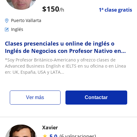
$
150
/h
1ª clase gratis
Puerto Vallarta
Inglés
Clases presenciales u online de inglés o
Inglés de Negocios con Profesor Nativo en
Lima
*Soy Profesor Británico-Americano y ofrezco clases de
Advanced Business English e IELTS en su oficina o en Línea
en: UK, España, USA y LATA...
ver más
Contactar
Xavier
★
5.0
(6 valoraciones)