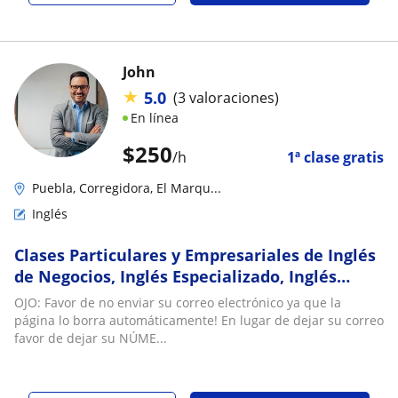
John
★
5.0
(3 valoraciones)
En línea
$
250
/h
1ª clase gratis
Puebla, Corregidora, El Marqu...
Inglés
Clases Particulares y Empresariales de Inglés
de Negocios, Inglés Especializado, Inglés
General, con profesor nativo de California
OJO: Favor de no enviar su correo electrónico ya que la
página lo borra automáticamente! En lugar de dejar su correo
favor de dejar su NÚME...