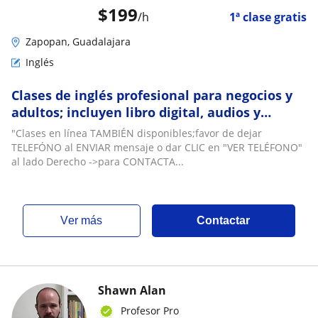
$
199
/h
1ª clase gratis
Zapopan, Guadalajara
Inglés
Clases de inglés profesional para negocios y
adultos; incluyen libro digital, audios y
exámenes: emito factura
"Clases en línea TAMBIÉN disponibles;favor de dejar
TELEFÓNO al ENVIAR mensaje o dar CLIC en "VER TELÉFONO"
al lado Derecho ->para CONTACTA...
ver más
Contactar
Shawn Alan
Profesor Pro