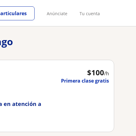
particulares
Anúnciate
Tu cuenta
ngo
$
100
/h
Primera clase gratis
a en atención a