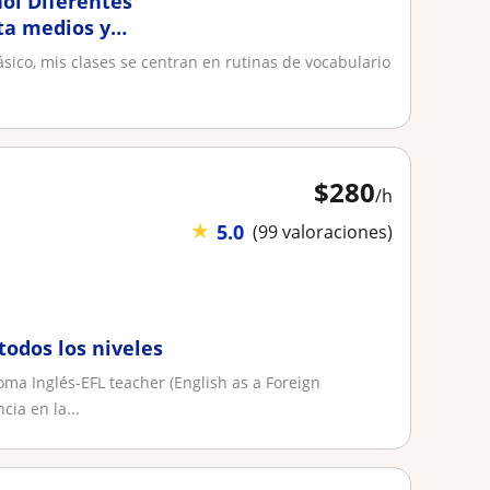
ñol Diferentes
ta medios y
ásico, mis clases se centran en rutinas de vocabulario
$
280
/h
★
5.0
(99 valoraciones)
todos los niveles
ma Inglés-EFL teacher (English as a Foreign
ia en la...