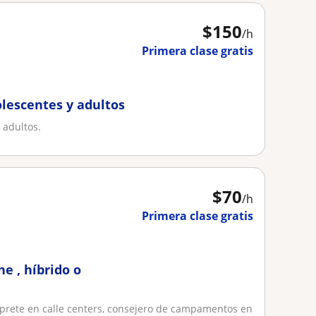
$
150
/h
Primera clase gratis
olescentes y adultos
 adultos.
$
70
/h
Primera clase gratis
ne , híbrido o
rprete en calle centers, consejero de campamentos en