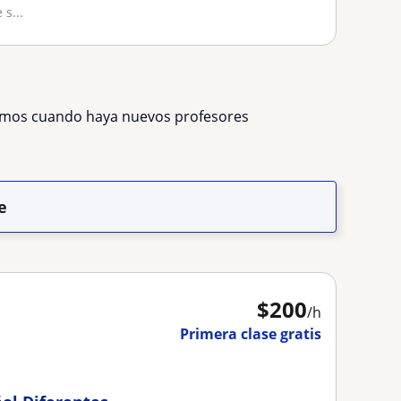
s...
remos cuando haya nuevos profesores
e
$
200
/h
Primera clase gratis