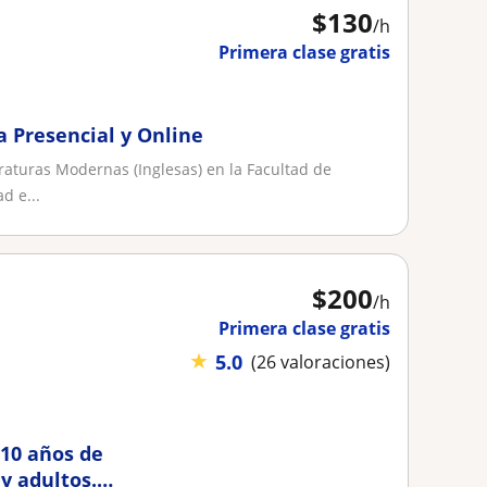
$
130
/h
Primera clase gratis
a Presencial y Online
raturas Modernas (Inglesas) en la Facultad de
d e...
$
200
/h
Primera clase gratis
★
5.0
(26 valoraciones)
 10 años de
y adultos.