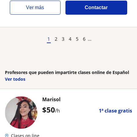
ver más
Contactar
1
2
3
4
5
6
...
Profesores que pueden impartirte clases online de Español
Ver todos
Marisol
$
50
/h
1ª clase gratis
Clases on line