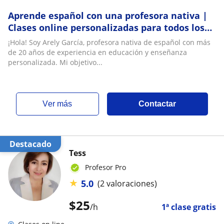
Aprende español con una profesora nativa |
Clases online personalizadas para todos los
niveles
¡Hola! Soy Arely García, profesora nativa de español con más
de 20 años de experiencia en educación y enseñanza
personalizada. Mi objetivo...
ver más
Contactar
Destacado
Tess
Profesor Pro
★
5.0
(2 valoraciones)
$
25
/h
1ª clase gratis