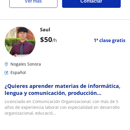
ver más
Contactar
Saul
$
50
/h
1ª clase gratis
Nogales Sonora
Español
¿Quieres aprender materias de informática,
lengua y comunicación, producción
multimedia y animación 2D y 3D?
Licenciado en Comunicación Organizacional, con más de 5
años de experiencia laboral con especialidad en desarrollo
organizacional, educació...