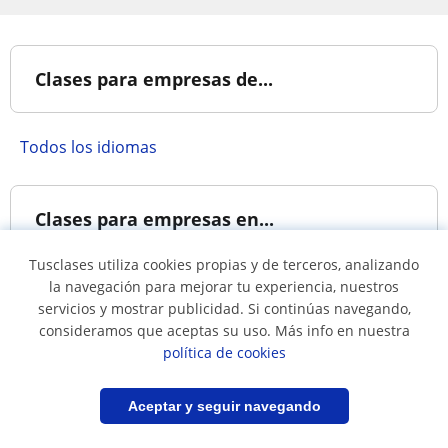
Clases para empresas de...
Todos los idiomas
Clases para empresas en...
Tusclases utiliza cookies propias y de terceros, analizando
la navegación para mejorar tu experiencia, nuestros
Clases en
Clases en Baja
servicios y mostrar publicidad. Si continúas navegando,
Aguascalientes
California
consideramos que aceptas su uso. Más info en nuestra
Clases en Chihuahua
Clases en Ciudad de
política de cookies
México
Clases en Estado de
Clases en Guanajuato
Filtrar
Guardar búsqueda
Aceptar y seguir navegando
México