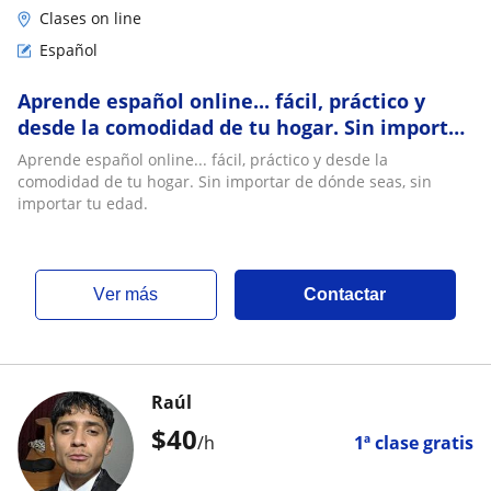
Clases on line
Español
Aprende español online... fácil, práctico y
desde la comodidad de tu hogar. Sin importar
de dónde seas, sin importar tu edad
Aprende español online... fácil, práctico y desde la
comodidad de tu hogar. Sin importar de dónde seas, sin
importar tu edad.
ver más
Contactar
Raúl
$
40
/h
1ª clase gratis