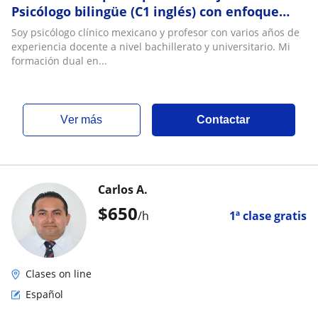
Psicólogo bilingüe (C1 inglés) con enfoque
cultural y conversacional
Soy psicólogo clínico mexicano y profesor con varios años de
experiencia docente a nivel bachillerato y universitario. Mi
formación dual en...
ver más
Contactar
Carlos A.
$
650
/h
1ª clase gratis
Clases on line
Español