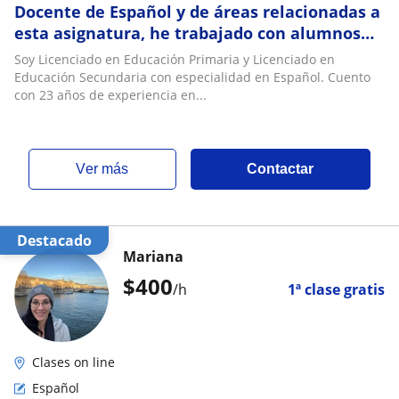
Docente de Español y de áreas relacionadas a
esta asignatura, he trabajado con alumnos
desde primaria hasta el nivel universitario
Soy Licenciado en Educación Primaria y Licenciado en
Educación Secundaria con especialidad en Español. Cuento
con 23 años de experiencia en...
ver más
Contactar
Destacado
Mariana
$
400
/h
1ª clase gratis
Clases on line
Español