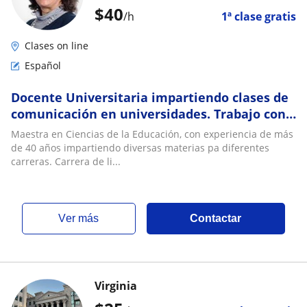
$
40
/h
1ª clase gratis
Clases on line
Español
Docente Universitaria impartiendo clases de
comunicación en universidades. Trabajo con
jóvenes y adultos en la obtención de meta
Maestra en Ciencias de la Educación, con experiencia de más
de 40 años impartiendo diversas materias pa diferentes
carreras. Carrera de li...
ver más
Contactar
Virginia