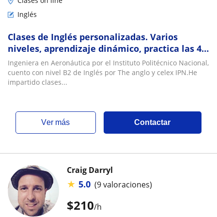
Clases on line
Inglés
Clases de Inglés personalizadas. Varios
niveles, aprendizaje dinámico, practica las 4
habilidades del idioma
Ingeniera en Aeronáutica por el Instituto Politécnico Nacional,
cuento con nivel B2 de Inglés por The anglo y celex IPN.He
impartido clases...
ver más
Contactar
Craig Darryl
★
5.0
(9 valoraciones)
$
210
/h