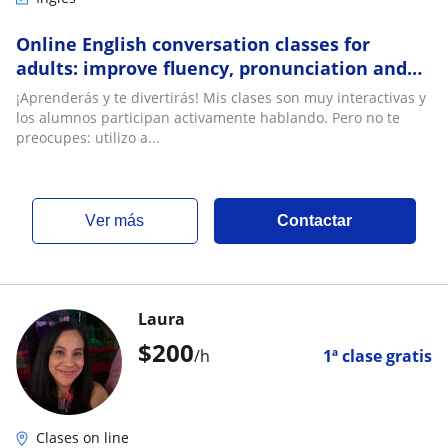
Online English conversation classes for
adults: improve fluency, pronunciation and
vocabulary (native speaker)
¡Aprenderás y te divertirás! Mis clases son muy interactivas y
los alumnos participan activamente hablando. Pero no te
preocupes: utilizo a...
ver más
Contactar
Laura
$
200
/h
1ª clase gratis
Clases on line