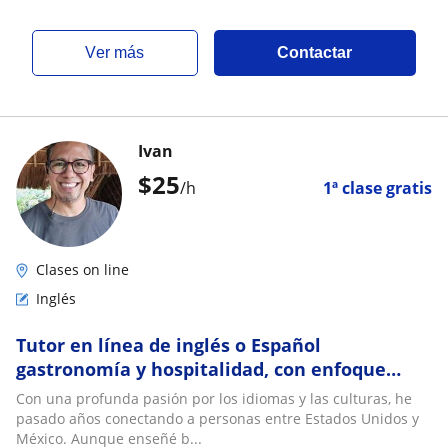
ver más
Contactar
Ivan
$
25
/h
1ª clase gratis
Clases on line
Inglés
Tutor en línea de inglés o Español
gastronomía y hospitalidad, con enfoque
cultural y experiencia internacional. Clases
Con una profunda pasión por los idiomas y las culturas, he
personalizadas
pasado años conectando a personas entre Estados Unidos y
México. Aunque enseñé b...