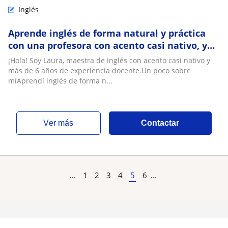
Inglés
Aprende inglés de forma natural y práctica
con una profesora con acento casi nativo, y
clases personalizadas
¡Hola! Soy Laura, maestra de inglés con acento casi nativo y
más de 6 años de experiencia docente.Un poco sobre
míAprendí inglés de forma n...
ver más
Contactar
...
1
2
3
4
5
6
...