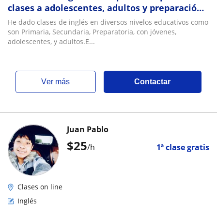
clases a adolescentes, adultos y preparación
Toefl
He dado clases de inglés en diversos nivelos educativos como
son Primaria, Secundaria, Preparatoria, con jóvenes,
adolescentes, y adultos.E...
ver más
Contactar
Juan Pablo
$
25
/h
1ª clase gratis
Clases on line
Inglés