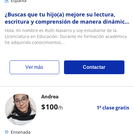
Español
¿Buscas que tu hijo(a) mejore su lectura,
escritura y comprensión de manera dinámica
y significativa?
Hola, mi nombre es Ruth Navarro y soy estudiante de la
Licenciatura en Educación. Durante mi formación académica
he adquirido conocimientos...
ver más
Contactar
Andrea
$
100
/h
1ª clase gratis
Ensenada