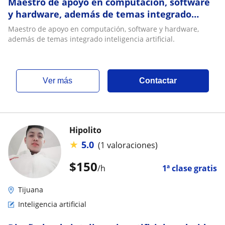
Maestro de apoyo en computación, software
y hardware, además de temas integrado
inteligencia artificial
Maestro de apoyo en computación, software y hardware,
además de temas integrado inteligencia artificial.
ver más
Contactar
Hipolito
★
5.0
(1 valoraciones)
$
150
/h
1ª clase gratis
Tijuana
Inteligencia artificial