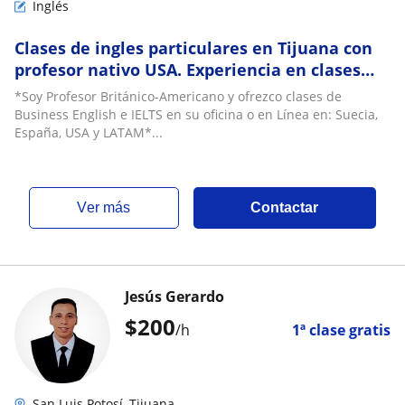
Inglés
Clases de ingles particulares en Tijuana con
profesor nativo USA. Experiencia en clases
Online y Presenciales
*Soy Profesor Británico-Americano y ofrezco clases de
Business English e IELTS en su oficina o en Línea en: Suecia,
España, USA y LATAM*...
ver más
Contactar
Jesús Gerardo
$
200
/h
1ª clase gratis
San Luis Potosí, Tijuana