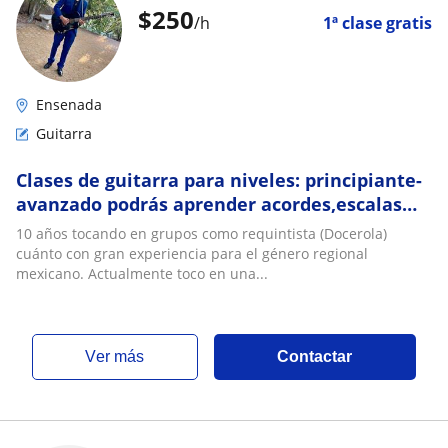
$
250
/h
1ª clase gratis
Ensenada
Guitarra
Clases de guitarra para niveles: principiante-
avanzado podrás aprender acordes,escalas
mayores, escalas menores, progresiones etc
10 años tocando en grupos como requintista (Docerola)
cuánto con gran experiencia para el género regional
mexicano. Actualmente toco en una...
ver más
Contactar