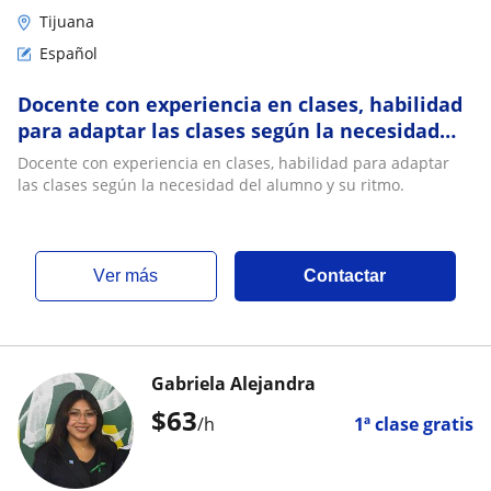
Tijuana
Español
Docente con experiencia en clases, habilidad
para adaptar las clases según la necesidad
del alumno y su ritmo
Docente con experiencia en clases, habilidad para adaptar
las clases según la necesidad del alumno y su ritmo.
ver más
Contactar
Gabriela Alejandra
$
63
/h
1ª clase gratis