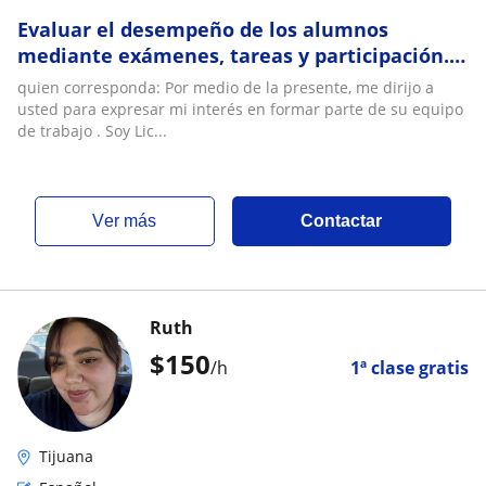
Evaluar el desempeño de los alumnos
mediante exámenes, tareas y participación.
Fomentar un ambiente de respeto,
quien corresponda: Por medio de la presente, me dirijo a
participación y ap
usted para expresar mi interés en formar parte de su equipo
de trabajo . Soy Lic...
ver más
Contactar
Ruth
$
150
/h
1ª clase gratis
Tijuana