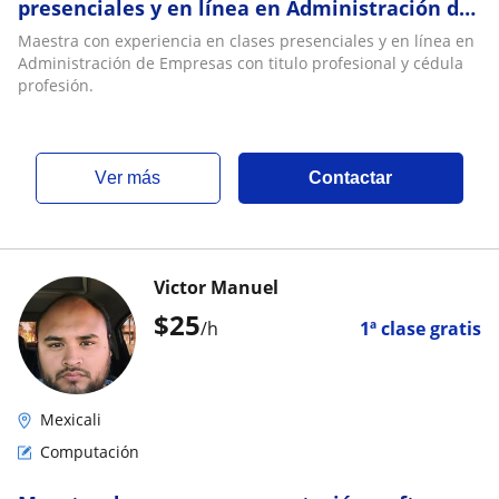
presenciales y en línea en Administración de
Empresas con titulo profesional y cédula
Maestra con experiencia en clases presenciales y en línea en
profesión
Administración de Empresas con titulo profesional y cédula
profesión.
ver más
Contactar
Victor Manuel
$
25
/h
1ª clase gratis
Mexicali
Computación