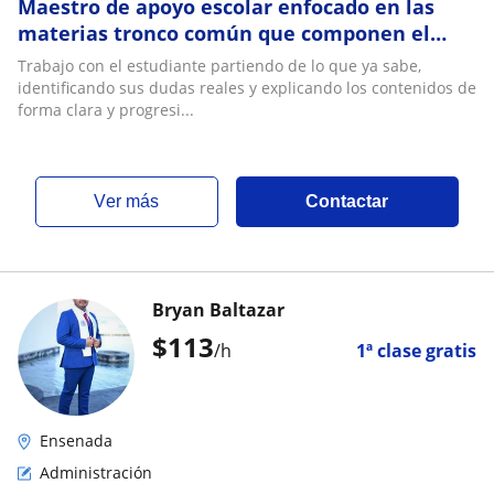
Maestro de apoyo escolar enfocado en las
materias tronco común que componen el
plan de estudios de educación básica de la
Trabajo con el estudiante partiendo de lo que ya sabe,
localida
identificando sus dudas reales y explicando los contenidos de
forma clara y progresi...
ver más
Contactar
Bryan Baltazar
$
113
/h
1ª clase gratis
Ensenada
Administración