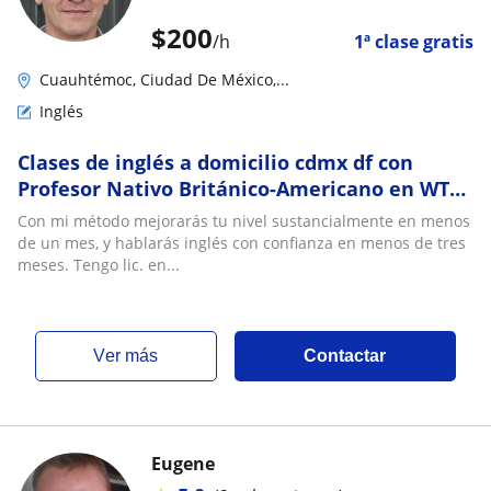
$
200
/h
1ª clase gratis
Cuauhtémoc, Ciudad De México,...
Inglés
Clases de inglés a domicilio cdmx df con
Profesor Nativo Británico-Americano en WTC
Nápoles Cd de México Sur IELTS TOEFL TOEIC
Con mi método mejorarás tu nivel sustancialmente en menos
Cambridge
de un mes, y hablarás inglés con confianza en menos de tres
meses. Tengo lic. en...
ver más
Contactar
Eugene