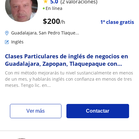
★
5.0
(2 valoraciones)
En línea
$
200
/h
1ª clase gratis
Guadalajara, San Pedro Tlaque...
Inglés
Clases Particulares de inglés de negocios en
Guadalajara, Zapopan, Tlaquepaque con
Profesor Nativo. IELTS, TOEFL, TOEIC,
Con mi método mejorarás tu nivel sustancialmente en menos
Cambridge. Inglés Empresarial
de un mes, y hablarás inglés con confianza en menos de tres
meses. Tengo lic. en...
ver más
Contactar