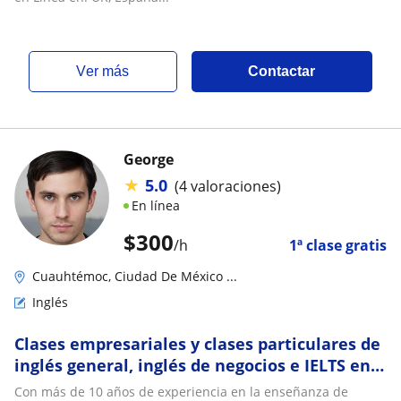
ver más
Contactar
George
★
5.0
(4 valoraciones)
En línea
$
300
/h
1ª clase gratis
Cuauhtémoc, Ciudad De México ...
Inglés
Clases empresariales y clases particulares de
inglés general, inglés de negocios e IELTS en
CDMX. Profesor Nativo
Con más de 10 años de experiencia en la enseñanza de