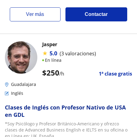
ver más
Contactar
Jasper
★
5.0
(3 valoraciones)
En línea
$
250
/h
1ª clase gratis
Guadalajara
Inglés
Clases de Inglés con Profesor Nativo de USA
en GDL
*Soy Psicólogo y Profesor Británico-Americano y ofrezco
clases de Advanced Business English e IELTS en su oficina o
en Línea en: UK, España...