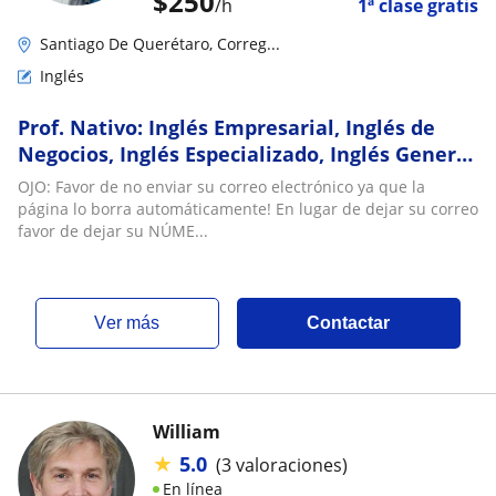
$
250
/h
1ª clase gratis
Santiago De Querétaro, Correg...
Inglés
Prof. Nativo: Inglés Empresarial, Inglés de
Negocios, Inglés Especializado, Inglés General
e Inglés Básico. clases conversacionales
OJO: Favor de no enviar su correo electrónico ya que la
página lo borra automáticamente! En lugar de dejar su correo
favor de dejar su NÚME...
ver más
Contactar
William
★
5.0
(3 valoraciones)
En línea