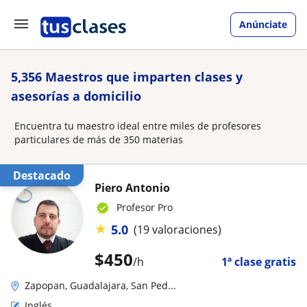
Anúnciate
5,356 Maestros que imparten clases y
asesorías a domicilio
Encuentra tu maestro ideal entre miles de profesores
particulares de más de 350 materias
Destacado
Piero Antonio
Profesor Pro
★
5.0
(19 valoraciones)
$
450
/h
1ª clase gratis
Zapopan, Guadalajara, San Ped...
Inglés