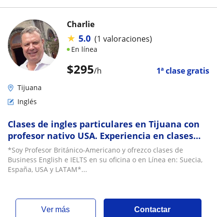
Charlie
★
5.0
(1 valoraciones)
En línea
$
295
/h
1ª clase gratis
Tijuana
Inglés
Clases de ingles particulares en Tijuana con
profesor nativo USA. Experiencia en clases
Online y Presenciales
*Soy Profesor Británico-Americano y ofrezco clases de
Business English e IELTS en su oficina o en Línea en: Suecia,
España, USA y LATAM*...
ver más
Contactar