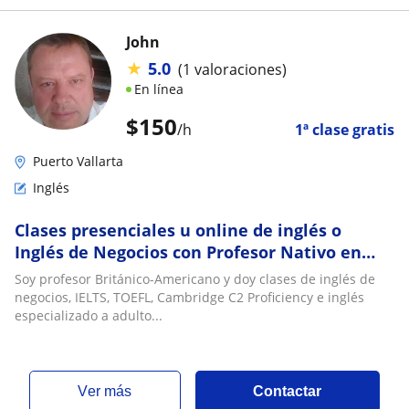
John
★
5.0
(1 valoraciones)
En línea
$
150
/h
1ª clase gratis
Puerto Vallarta
Inglés
Clases presenciales u online de inglés o
Inglés de Negocios con Profesor Nativo en
Lima
Soy profesor Británico-Americano y doy clases de inglés de
negocios, IELTS, TOEFL, Cambridge C2 Proficiency e inglés
especializado a adulto...
ver más
Contactar