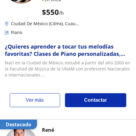
$
550
/h
Ciudad De México (Cdmx), Cuau...
Piano
¿Quieres aprender a tocar tus melodías
favoritas? Clases de Piano personalizadas,
todas las edades, Horarios disponibles
Nací en la Ciudad de México, estudié a partir del año 2000 en
la Facultad de Música de la UNAM con profesores Nacionales
e Internacionales....
ver más
Contactar
Destacado
René